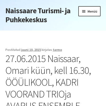
Naissaare Turismi- ja
Liigu
Liigu
Menüü
navigeerimisele
sisu
Puhkekeskus
juurde
Esileht
Firmaüritused
Postitatud
juuni 10, 2015
kirjutas
tarmo
27.06.2015 Naissaar,
Jõulupeod
Omari küün, kell 16.30,
Kliendiüritus
ÖÖÜLIKOOL, KADRI
Konverentsid
VOORAND TRIOja
Õppepäevad
AVARUS ENSEMBLE
Seminarid