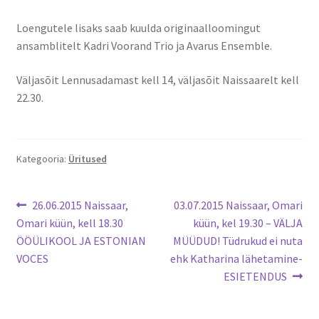
Naissaare sadama ajalugu
Loengutele lisaks saab kuulda originaalloomingut
Navigatsiooni info
ansamblitelt Kadri Voorand Trio ja Avarus Ensemble.
Sadama galerii
Väljasõit Lennusadamast kell 14, väljasõit Naissaarelt kell
22.30.
Saunad
Saun kaminaruumiga
Kategooria:
Üritused
Saunamaja
Navigeerimine
Eelmine
Järgmine
26.06.2015 Naissaar,
03.07.2015 Naissaar, Omari
postitus:
postitus:
Omari küün, kell 18.30
küün, kel 19.30 – VÄLJA
Tegevused
ÖÖÜLIKOOL JA ESTONIAN
MÜÜDUD! Tüdrukud ei nuta
VOCES
ehk Katharina lähetamine-
Dresiinisõidud
ESIETENDUS
Ekskursioonid