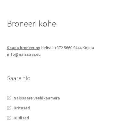
Jalgsimatk
Broneeri kohe
Matkarajad
Orienteerumine
Saada broneering
Helista +372 5660 9444 Kirjuta
info@naissaar.eu
Rattamatk
UTV matk
Saareinfo
Toitlustus
Naissaare veebikaamera
Catering
Üritused
Uudised