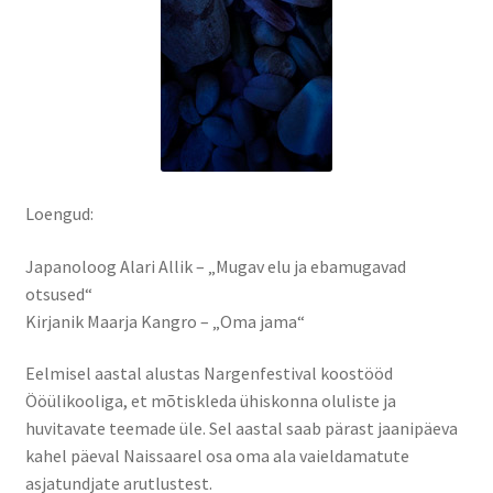
Kontakt
Broneeri
Majutus
Glämping
Loengud:
Vagunelamu
Japanoloog Alari Allik – „Mugav elu ja ebamugavad
otsused“
Kirjanik Maarja Kangro – „Oma jama“
Metsamaja
Eelmisel aastal alustas Nargenfestival koostööd
Kämping
Ööülikooliga, et mõtiskleda ühiskonna oluliste ja
huvitavate teemade üle. Sel aastal saab pärast jaanipäeva
Sadam
kahel päeval Naissaarel osa oma ala vaieldamatute
asjatundjate arutlustest.