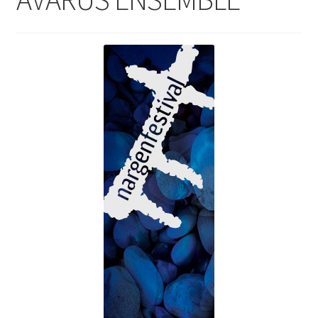
Suvepäevad
Talvepäevad
Ürituste korraldamine
Info
Ajaloost
Galerii
Hea teada
TRANSPORT NAISSAARELE