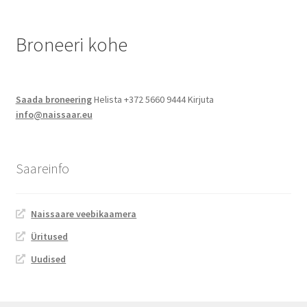
Jalgsimatk
Broneeri kohe
Matkarajad
Orienteerumine
Saada broneering
Helista +372 5660 9444 Kirjuta
info@naissaar.eu
Rattamatk
Saareinfo
UTV matk
Toitlustus
Naissaare veebikaamera
Üritused
Catering
Uudised