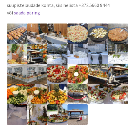
Naissaare sadama ajalugu
suupistelaudade kohta, siis helista +372 5660 9444
või
saada päring
Navigatsiooni info
Sadama galerii
Saunad
Saun kaminaruumiga
Saunamaja
Tegevused
Dresiinisõidud
Ekskursioonid