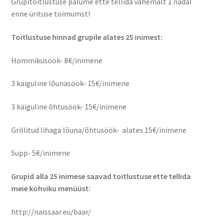
Grupitoitlustuse palume ette tellida vähemalt 1 nädal
enne ürituse toimumst!
Suvepäevad
Toitlustuse
hinnad grupile alates 25 inimest:
Talvepäevad
Hommikusöök- 8€/inimene
Ürituste korraldamine
3 käiguline lõunasöök- 15€/inimene
Info
3 käiguline õhtusöök- 15€/inimene
Ajaloost
Grillitud lihaga lõuna/õhtusöök- alates 15€/inimene
Supp- 5€/inimene
Galerii
Grupid alla 25 inimese saavad toitlustuse ette tellida
Hea teada
meie kohviku menüüst:
TRANSPORT NAISSAARELE
http://naissaar.eu/baar/