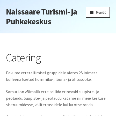
Naissaare Turismi- ja
Liigu
Liigu
Menüü
navigeerimisele
sisu
Puhkekeskus
juurde
Esileht
Firmaüritused
Catering
Jõulupeod
Pakume ettetellimisel gruppidele alates 25 inimest
Kliendiüritus
buffeena kaetud hommiku-, lõuna- ja õhtusööke.
Konverentsid
Samuti on võimalik ette tellida erinevaid suupiste- ja
peolaudu. Suupiste- ja peolaudu katame nii meie keskuse
Õppepäevad
siseruumidesse, väliterrassidele kui ka otse randa.
Seminarid