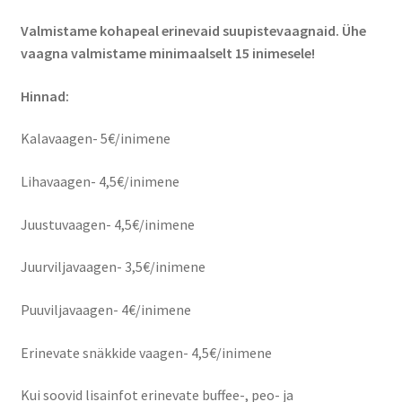
Kontakt
Valmistame kohapeal erinevaid suupistevaagnaid. Ühe
vaagna valmistame minimaalselt 15 inimesele!
Broneeri
Hinnad:
Majutus
Kalavaagen- 5€/inimene
Glämping
Lihavaagen- 4,5€/inimene
Vagunelamu
Juustuvaagen- 4,5€/inimene
Metsamaja
Juurviljavaagen- 3,5€/inimene
Kämping
Puuviljavaagen- 4€/inimene
Erinevate snäkkide vaagen- 4,5€/inimene
Sadam
Kui soovid lisainfot erinevate buffee-, peo- ja