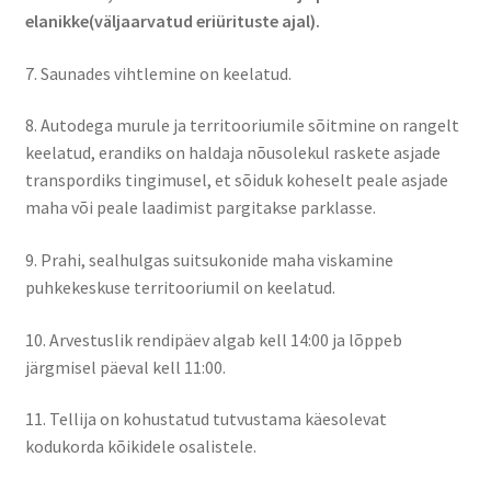
Naissaare sadama ajalugu
elanikke(väljaarvatud eriürituste ajal).
Navigatsiooni info
7. Saunades vihtlemine on keelatud.
Sadama galerii
8. Autodega murule ja territooriumile sõitmine on rangelt
keelatud, erandiks on haldaja nõusolekul raskete asjade
Saunad
transpordiks tingimusel, et sõiduk koheselt peale asjade
maha või peale laadimist pargitakse parklasse.
Saun kaminaruumiga
9. Prahi, sealhulgas suitsukonide maha viskamine
puhkekeskuse territooriumil on keelatud.
Saunamaja
10. Arvestuslik rendipäev algab kell 14:00 ja lõppeb
Tegevused
järgmisel päeval kell 11:00.
Dresiinisõidud
11. Tellija on kohustatud tutvustama käesolevat
kodukorda kõikidele osalistele.
Ekskursioonid