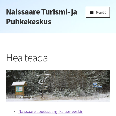
Naissaare Turismi- ja
Liigu
Liigu
Menüü
navigeerimisele
sisu
Puhkekeskus
juurde
Esileht
Firmaüritused
Hea teada
Jõulupeod
Kliendiüritus
Konverentsid
Õppepäevad
Naissaare Looduspargi kaitse-eeskiri
Seminarid