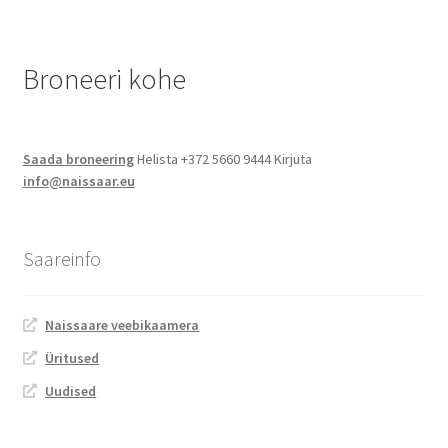
Jalgsimatk
Broneeri kohe
Matkarajad
Orienteerumine
Saada broneering
Helista +372 5660 9444 Kirjuta
info@naissaar.eu
Rattamatk
UTV matk
Saareinfo
Toitlustus
Naissaare veebikaamera
Catering
Üritused
Uudised