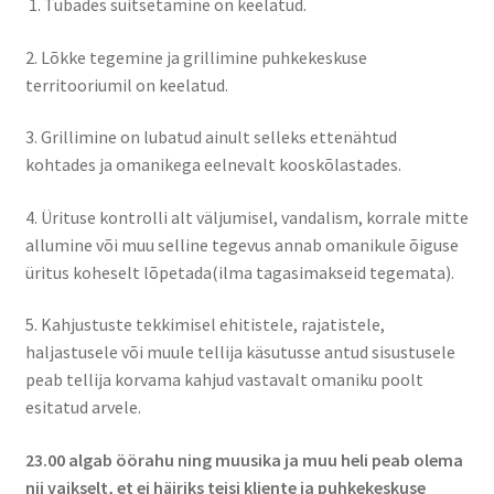
1. Tubades suitsetamine on keelatud.
Kontakt
2. Lõkke tegemine ja grillimine puhkekeskuse
territooriumil on keelatud.
Broneeri
3. Grillimine on lubatud ainult selleks ettenähtud
Majutus
kohtades ja omanikega eelnevalt kooskõlastades.
Glämping
4. Ürituse kontrolli alt väljumisel, vandalism, korrale mitte
allumine või muu selline tegevus annab omanikule õiguse
Vagunelamu
üritus koheselt lõpetada(ilma tagasimakseid tegemata).
Metsamaja
5. Kahjustuste tekkimisel ehitistele, rajatistele,
haljastusele või muule tellija käsutusse antud sisustusele
peab tellija korvama kahjud vastavalt omaniku poolt
Kämping
esitatud arvele.
Sadam
23.00 algab öörahu ning muusika ja muu heli peab olema
nii vaikselt, et ei häiriks teisi kliente ja puhkekeskuse