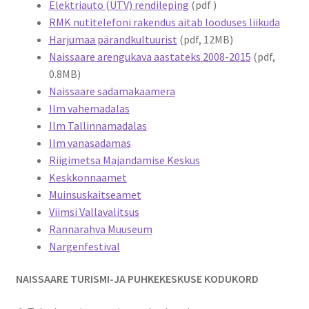
Elektriauto (UTV) rendileping
(pdf )
RMK nutitelefoni rakendus aitab looduses liikuda
Suvepäevad
Harjumaa pärandkultuurist
(pdf, 12MB)
Naissaare arengukava aastateks 2008-2015
(pdf,
Talvepäevad
0.8MB)
Naissaare sadamakaamera
Ilm vahemadalas
Ürituste korraldamine
Ilm Tallinnamadalas
Ilm vanasadamas
Info
Riigimetsa Majandamise Keskus
Keskkonnaamet
Ajaloost
Muinsuskaitseamet
Viimsi Vallavalitsus
Galerii
Rannarahva Muuseum
Nargenfestival
Hea teada
NAISSAARE TURISMI-JA PUHKEKESKUSE KODUKORD
TRANSPORT NAISSAARELE