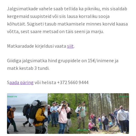
Jalgsimatkade vahele saab tellida ka pikniku, mis sisaldab
Suvepäevad
kergemaid suupisteid või siis lausa korraliku sooja
kõhutäit. Sügiseti tasub matkamisele minnes korvid kaasa
võtta, sest saare metsad on täis seeni ja marju.
Talvepäevad
Matkaradade kirjeldusi vaata
siit
.
Ürituste korraldamine
Giidiga jalgsimatka hind gruppidele on 15€/inimene ja
Info
matk kestab 3 tundi.
Ajaloost
S
aada päring
või helista +372 5660 9444
Galerii
Hea teada
TRANSPORT NAISSAARELE