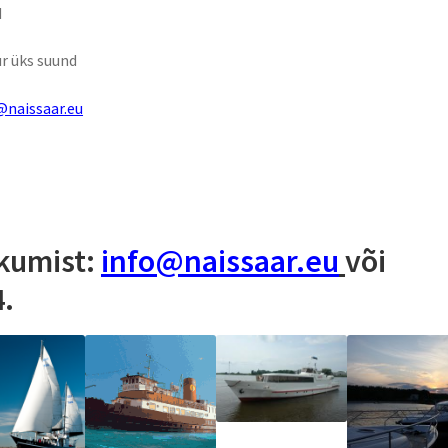
d
ur üks suund
@naissaar.eu
kumist:
info@naissaar.eu
või
4.