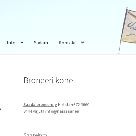
Info
Sadam
Kontakt
Broneeri kohe
.
Saada broneering
Helista +372 5660
9444 Kirjuta
info@naissaar.eu
Saareinfo