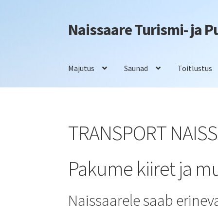
Naissaare Turismi- ja 
Liigu
Liigu
navigeerimisele
sisu
juurde
Majutus
Saunad
Toitlustus
Esileht
Firmaüritused
Info
Kontakt
Majutus
S
TRANSPORT NAISS
Pakume kiiret ja mu
Naissaarele saab erineva