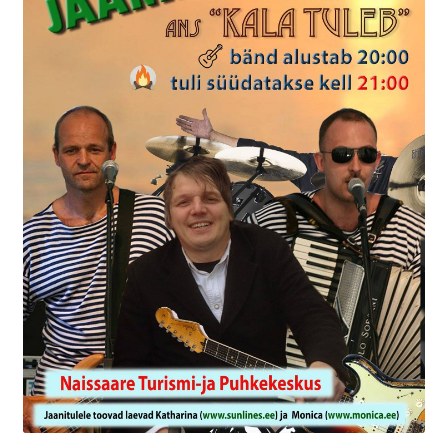
Suvepäevad
Talvepäevad
Ürituste korraldamine
Info
Ajaloost
Galerii
Hea teada
TRANSPORT NAISSAARELE