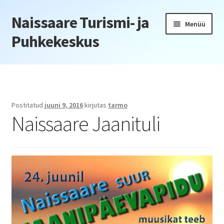
Naissaare Turismi- ja
Liigu
Liigu
Menüü
navigeerimisele
sisu
Puhkekeskus
juurde
Esileht
Firmaüritused
Postitatud
juuni 9, 2016
kirjutas
tarmo
Naissaare Jaanituli
Jõulupeod
Kliendiüritus
Konverentsid
Õppepäevad
Seminarid