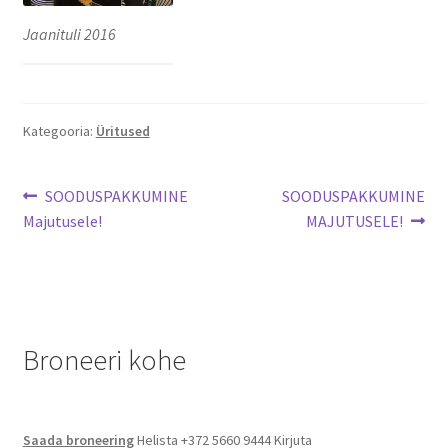
Naissaare sadama ajalugu
Jaanituli 2016
Navigatsiooni info
Sadama galerii
Kategooria:
Üritused
Saunad
Navigeerimine
Eelmine
Järgmine
SOODUSPAKKUMINE
SOODUSPAKKUMINE
Saun kaminaruumiga
postitus:
postitus:
Majutusele!
MAJUTUSELE!
Saunamaja
Tegevused
Broneeri kohe
Dresiinisõidud
Ekskursioonid
Saada broneering
Helista +372 5660 9444 Kirjuta