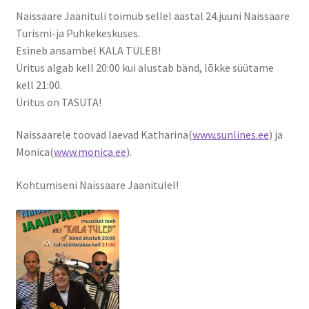
Naissaare Jaanituli toimub sellel aastal 24.juuni Naissaare
Kontakt
Turismi-ja Puhkekeskuses.
Esineb ansambel KALA TULEB!
Broneeri
Üritus algab kell 20:00 kui alustab bänd, lõkke süütame
kell 21:00.
Majutus
Üritus on TASUTA!
Glämping
Naissaarele toovad laevad Katharina(
www.sunlines.ee
) ja
Monica(
www.monica.ee
).
Vagunelamu
Kohtumiseni Naissaare Jaanitulel!
Metsamaja
Kämping
Sadam