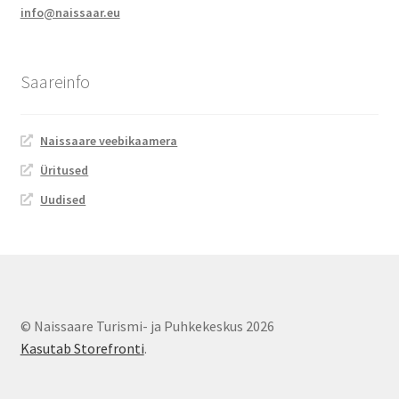
info@naissaar.eu
Jalgsimatk
Matkarajad
Saareinfo
Orienteerumine
Naissaare veebikaamera
Rattamatk
Üritused
Uudised
UTV matk
Toitlustus
Catering
© Naissaare Turismi- ja Puhkekeskus 2026
Kasutab Storefronti
.