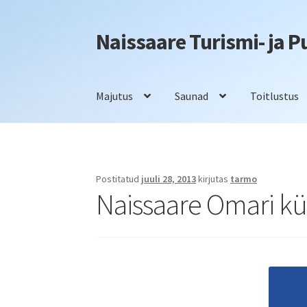
Naissaare Turismi- ja 
Liigu
Liigu
navigeerimisele
sisu
juurde
Majutus
Saunad
Toitlustus
Esileht
Firmaüritused
Info
Kontakt
Majutus
S
Postitatud
juuli 28, 2013
kirjutas
tarmo
Naissaare Omari 