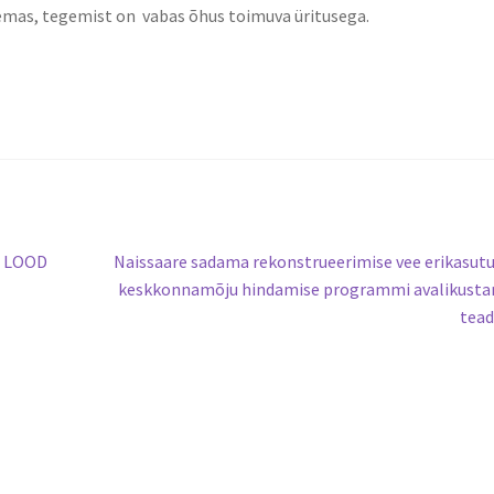
lemas, tegemist on vabas õhus toimuva üritusega.
Järgmine
E LOOD
Naissaare sadama rekonstrueerimise vee erikasut
postitus:
keskkonnamõju hindamise programmi avalikusta
tead