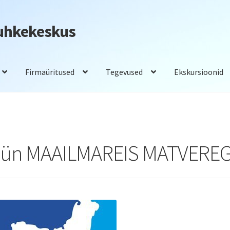
Puhkekeskus
Firmaüritused
Tegevused
Ekskursioonid
adam
Saunad
Tegevused
Toitlustus
küün MAAILMAREIS MATVERE