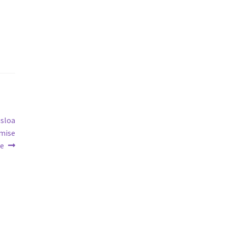
usloa
mise
e