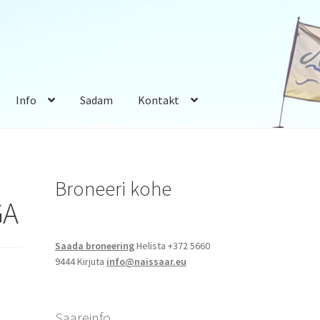
Info
Sadam
Kontakt
Broneeri kohe
GA
Saada broneering
Helista +372 5660
9444 Kirjuta
info@naissaar.eu
Saareinfo