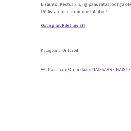
Lisainfo:
Kestus 2 h, ligipääs ratastooliga o
Pildistamine/ filmimine lubatud!
Osta pilet Piletilevist!
Kategooria:
Üritused
Navigeerimine
Eelmine
Naissaare Omari küün NAISSAARE NAIST
postitus: