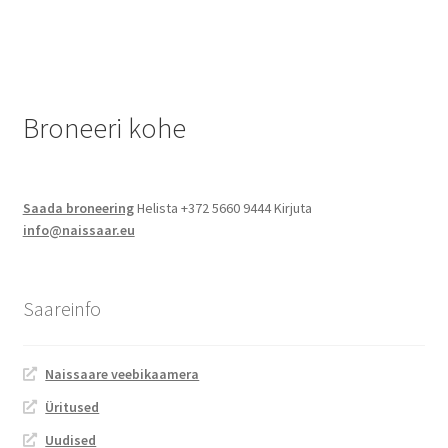
Naissaare sadama ajalugu
postitus:
Navigatsiooni info
Sadama galerii
Broneeri kohe
Saunad
Saada broneering
Helista +372 5660 9444 Kirjuta
Saun kaminaruumiga
info@naissaar.eu
Saunamaja
Saareinfo
Tegevused
Dresiinisõidud
Naissaare veebikaamera
Üritused
Ekskursioonid
Uudised