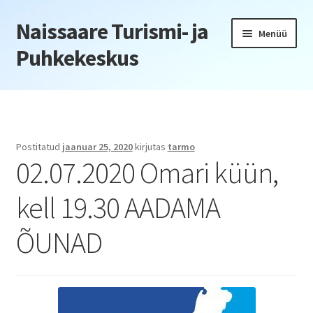
Naissaare Turismi- ja
Liigu
Liigu
Menüü
navigeerimisele
sisu
Puhkekeskus
juurde
Esileht
Firmaüritused
Postitatud
jaanuar 25, 2020
kirjutas
tarmo
02.07.2020 Omari küün,
Jõulupeod
kell 19.30 AADAMA
Kliendiüritus
ÕUNAD
Konverentsid
Õppepäevad
Seminarid