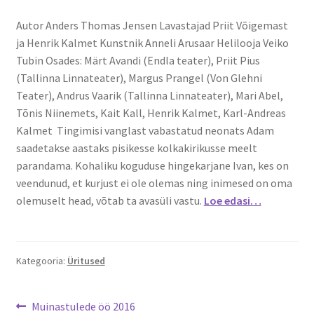
Kontakt
Autor Anders Thomas Jensen Lavastajad Priit Võigemast
ja Henrik Kalmet Kunstnik Anneli Arusaar Helilooja Veiko
Broneeri
Tubin Osades: Märt Avandi (Endla teater), Priit Pius
(Tallinna Linnateater), Margus Prangel (Von Glehni
Majutus
Teater), Andrus Vaarik (Tallinna Linnateater), Mari Abel,
Tõnis Niinemets, Kait Kall, Henrik Kalmet, Karl-Andreas
Glämping
Kalmet Tingimisi vanglast vabastatud neonats Adam
saadetakse aastaks pisikesse kolkakirikusse meelt
parandama. Kohaliku koguduse hingekarjane Ivan, kes on
Vagunelamu
veendunud, et kurjust ei ole olemas ning inimesed on oma
olemuselt head, võtab ta avasüli vastu.
Loe edasi…
Metsamaja
Kämping
Kategooria:
Üritused
Sadam
Navigeerimine
Eelmine
Muinastulede öö 2016