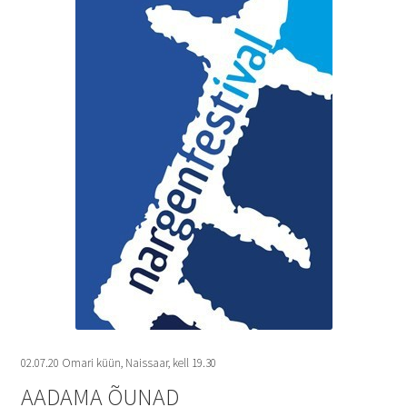
Suvepäevad
Talvepäevad
Ürituste korraldamine
Info
Ajaloost
Galerii
Hea teada
02.07.20 Omari küün, Naissaar, kell 19.30
TRANSPORT NAISSAARELE
AADAMA ÕUNAD