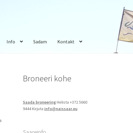
Info
Sadam
Kontakt
Broneeri kohe
Saada broneering
Helista +372 5660
9444 Kirjuta
info@naissaar.eu
a
Saareinfo