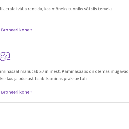
 eraldi välja rentida, kas mõneks tunniks või siis terveks
i
Broneeri kohe »
ga
aminasaal mahutab 20 inimest. Kaminasaalis on olemas mugavad
keskus ja õdusust lisab kaminas praksuv tuli.
i
Broneeri kohe »