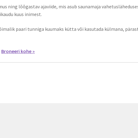
s ning lõõgastav ajaviide, mis asub saunamaja vahetusläheduse
ikaudu kuus inimest.
võimalik paari tunniga kuumaks kütta või kasutada külmana, päras
.
i
Broneeri kohe »