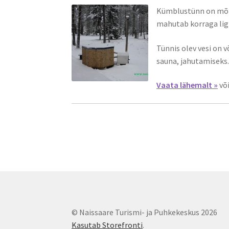
Kümblustünn on mõnu
mahutab korraga lig
Tünnis olev vesi on 
sauna, jahutamiseks
Vaata lähemalt »
võ
© Naissaare Turismi- ja Puhkekeskus 2026
Kasutab Storefronti
.