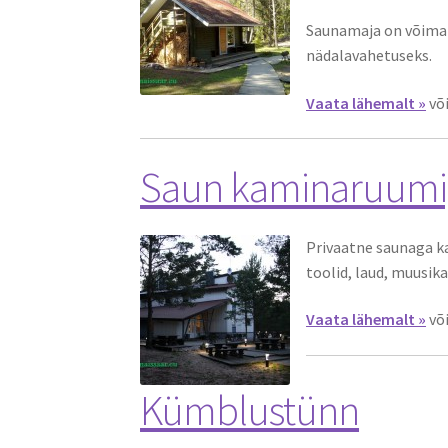
Saunamaja on võimalik
nädalavahetuseks.
Vaata lähemalt »
võ
Saun kaminaruumi
Privaatne saunaga k
toolid, laud, muusika
Vaata lähemalt »
võ
Kümblustünn