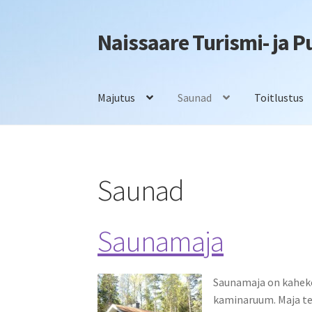
Naissaare Turismi- ja 
Liigu
Liigu
navigeerimisele
sisu
juurde
Majutus
Saunad
Toitlustus
Esileht
Firmaüritused
Info
Kontakt
Majutus
S
Saunad
Saunamaja
Saunamaja on kaheko
kaminaruum. Maja te