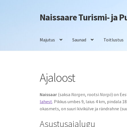
Naissaare Turismi- ja 
Liigu
Liigu
navigeerimisele
sisu
juurde
Majutus
Saunad
Toitlustus
Esileht
Firmaüritused
Info
Kontakt
Majutus
S
Ajaloost
Naissaar
(saksa
Nargen
, rootsi
Nargö
) on Ee
lahest
. Pikkus umbes 9, laius 4 km, pindala 
okasmets, on suuri kivikülve ja rändrahne (s
Asustusajalugu