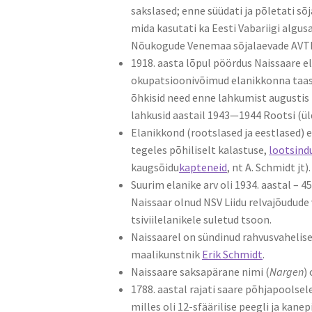
sakslased; enne süüdati ja põletati sõj
mida kasutati ka Eesti Vabariigi algus
Nõukogude Venemaa sõjalaevade AVT
1918. aasta lõpul pöördus Naissaare el
okupatsioonivõimud elanikkonna taas m
õhkisid need enne lahkumist augustis 
lahkusid aastail 1943—1944 Rootsi (ül
Elanikkond (rootslased ja eestlased) e
tegeles põhiliselt kalastuse,
lootsind
kaugsõidu
kapteneid
, nt A. Schmidt jt).
Suurim elanike arv oli 1934. aastal – 
Naissaar olnud NSV Liidu relvajõudude 
tsiviilelanikele suletud tsoon.
Naissaarel on sündinud rahvusvahelis
maalikunstnik
Erik Schmidt
.
Naissaare saksapärane nimi (
Nargen
)
1788. aastal rajati saare põhjapoolse
milles oli 12-sfäärilise peegli ja kan