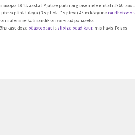
masõjas 1941. aastal. Ajutise puitmärgi asemele ehitati 1960. aast
jutava plinktulega (3 s plink, 7 s pime) 45 m kõrgune
raudbetoont
 torni ülemine kolmandik on värvitud punaseks.
e õhukastidega
päästepaat
ja
slipiga
paadikuur
, mis hävis Teises