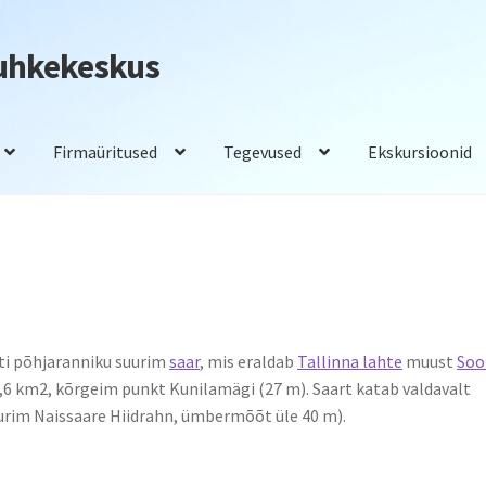
Puhkekeskus
Firmaüritused
Tegevused
Ekskursioonid
adam
Saunad
Tegevused
Toitlustus
sti põhjaranniku suurim
saar
, mis eraldab
Tallinna lahte
muust
So
18,6 km2, kõrgeim punkt Kunilamägi (27 m). Saart katab valdavalt
uurim Naissaare Hiidrahn, ümbermõõt üle 40 m).