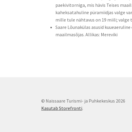
paekivitorniga, mis hävis Teises maail
kaheksatahuline püramiidjas valge var
mille tule nähtavus on 19 miili; valge
Saare Lõunakülas asusid kuueaerulin
maailmasõjas. Allikas: Mereviki
© Naissaare Turismi- ja Puhkekeskus 2026
Kasutab Storefronti
.