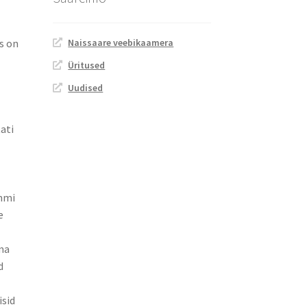
s on
Naissaare veebikaamera
Üritused
Uudised
tati
immi
e
ama
d
i
isid