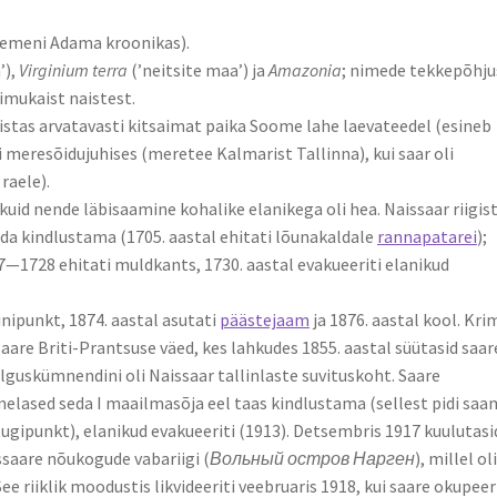
emeni Adama kroonikas).
’),
Virginium terra
(’neitsite maa’) ja
Amazonia
; nimede tekkepõhju
imukaist naistest.
istas arvatavasti kitsaimat paika Soome lahe laevateedel (esineb
 meresõidujuhises (meretee Kalmarist Tallinna), kui saar oli
raele).
 kuid nende läbisaamine kohalike elanikega oli hea. Naissaar riigis
seda kindlustama (1705. aastal ehitati lõunakaldale
rannapatarei
);
7—1728 ehitati muldkants, 1730. aastal evakueeriti elanikud
iinipunkt, 1874. aastal asutati
päästejaam
ja 1876. aastal kool. Kr
saare Briti-Prantsuse väed, kes lahkudes 1855. aastal süütasid saar
 alguskümnendini oli Naissaar tallinlaste suvituskoht. Saare
enelased seda I maailmasõja eel taas kindlustama (sellest pidi sa
gipunkt), elanikud evakueeriti (1913). Detsembris 1917 kuulutasi
ssaare nõukogude vabariigi (
Вольный остров Нарген
), millel ol
riiklik moodustis likvideeriti veebruaris 1918, kui saare okupeer