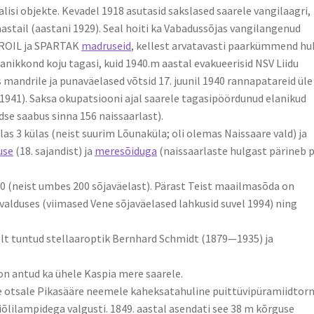
alisi objekte. Kevadel 1918 asutasid sakslased saarele vangilaagri,
aastail (aastani 1929). Seal hoiti ka Vabadussõjas vangilangenud
ROIL ja SPARTAK
madruseid
, kellest arvatavasti paarkümmend huk
anikkond koju tagasi, kuid 1940.m aastal evakueerisid NSV Liidu
andrile ja punaväelased võtsid 17. juunil 1940 rannapatareid üle 
1941). Saksa okupatsiooni ajal saarele tagasipöördunud elanikud
dse saabus sinna 156 naissaarlast).
las 3 külas (neist suurim Lõunaküla; oli olemas Naissaare vald) ja
use
(18. sajandist) ja
meresõiduga
(naissaarlaste hulgast pärineb p
450 (neist umbes 200 sõjaväelast). Pärast Teist maailmasõda on
valduses (viimased Vene sõjaväelased lahkusid suvel 1994) ning
elt tuntud stellaaroptik Bernhard Schmidt (1879—1935) ja
 on antud ka ühele Kaspia mere saarele.
le otsale Pikasääre neemele kaheksatahuline puittüvipüramiidtorn
epiõlilampidega valgusti. 1849. aastal asendati see 38 m kõrguse