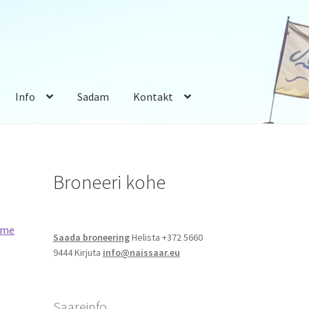
Info
Sadam
Kontakt
Broneeri kohe
ome
Saada broneering
Helista +372 5660
9444 Kirjuta
info@naissaar.eu
Saareinfo