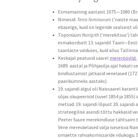
Esmamaining aastaist 1075—1080 (Br
Nimesid:
Terra feminarum
(’naiste maa
ebaselge, kuid on legende sealseist võ
Toponüüm
Narigrth
(’merekitsus’) täh
esmakordselt 13. sajandil Taani—Eesti
taanlaste valduses, kuid allus Tallinna 
Keskajal peatusid saarel
mereröövlid
,
1689. aastal ja Põhjasõja ajal hakati 
kindlustamist jätkasid venelased (172
paarikümneks aastaks).
19. sajandi algul oli Naissaarel karant
sõjas okupeerisid (suvel 1854 ja 1855) 
metsad. 19. sajandi lõpust 20. sajandi
strateegilise asendi tõttu hakkasid v
Peeter Suure merekindluse tähtsaim tu
Vene mereväelased välja iseseisva Nai
omaette rahvakomissaride nõukogu. See 