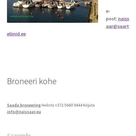
Jalgsimatk
e-
post:
naiss
Matkarajad
aar@saart
eliinid.ee
Orienteerumine
Rattamatk
UTV matk
Broneeri kohe
Toitlustus
Saada broneering
Helista +372 5660 9444 Kirjuta
Catering
info@naissaar.eu
Saareinfo