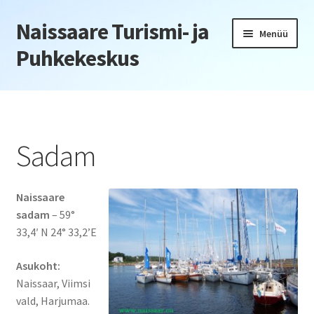
Naissaare Turismi- ja
Liigu
Liigu
Menüü
navigeerimisele
sisu
Puhkekeskus
juurde
Esileht
Firmaüritused
Sadam
Jõulupeod
Naissaare
Kliendiüritus
sadam
– 59°
33,4′ N 24° 33,2’E
Konverentsid
Asukoht:
Õppepäevad
Naissaar, Viimsi
vald, Harjumaa.
Seminarid