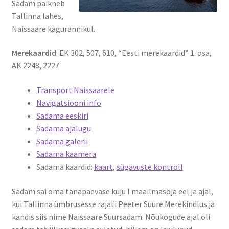
Sadam paikneb
Tallinna lahes,
Suvepäevad
Naissaare kagurannikul.
Merekaardid
: EK 302, 507, 610, “Eesti merekaardid” 1. osa,
Talvepäevad
AK 2248, 2227
Ürituste korraldamine
Transport Naissaarele
Navigatsiooni info
Info
Sadama eeskiri
Sadama ajalugu
Ajaloost
Sadama galerii
Sadama kaamera
Galerii
Sadama kaardid:
kaart
,
sügavuste kontroll
Hea teada
Sadam sai oma tänapaevase kuju I maailmasõja eel ja ajal,
kui Tallinna ümbrusesse rajati Peeter Suure Merekindlus ja
TRANSPORT NAISSAARELE
kandis siis nime Naissaare Suursadam. Nõukogude ajal oli