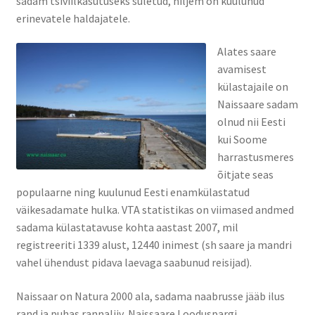
sadam tsiviilkasutuseks suletud, hiljem on kuulunud
erinevatele haldajatele.
Kontakt
Alates saare
Broneeri
avamisest
külastajaile on
Majutus
Naissaare sadam
olnud nii Eesti
Glämping
kui Soome
harrastusmeres
Vagunelamu
õitjate seas
populaarne ning kuulunud Eesti enamkülastatud
Metsamaja
väikesadamate hulka. VTA statistikas on viimased andmed
sadama külastatavuse kohta aastast 2007, mil
Kämping
registreeriti 1339 alust, 12440 inimest (sh saare ja mandri
vahel ühendust pidava laevaga saabunud reisijad).
Sadam
Naissaar on Natura 2000 ala, sadama naabrusse jääb ilus
rand ja puhas rannaliiv, Naissaare Looduspargi