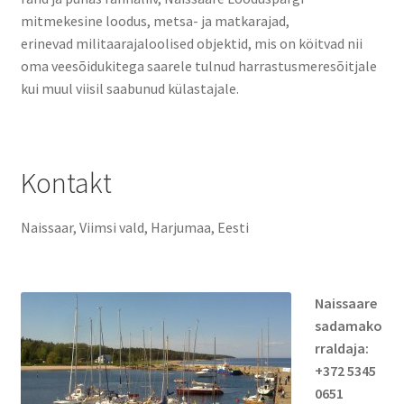
Naissaare sadama ajalugu
mitmekesine loodus, metsa- ja matkarajad,
erinevad militaarajaloolised objektid, mis on köitvad nii
Navigatsiooni info
oma veesõidukitega saarele tulnud harrastusmeresõitjale
kui muul viisil saabunud külastajale.
Sadama galerii
Saunad
Kontakt
Saun kaminaruumiga
Naissaar, Viimsi vald, Harjumaa, Eesti
Saunamaja
Tegevused
Naissaare
sadamako
Dresiinisõidud
rraldaja:
+372 5345
Ekskursioonid
0651