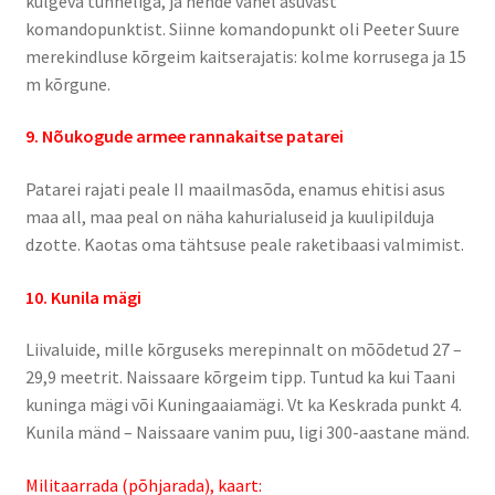
kulgeva tunneliga, ja nende vahel asuvast
komandopunktist. Siinne komandopunkt oli Peeter Suure
Jalgsimatk
merekindluse kõrgeim kaitserajatis: kolme korrusega ja 15
m kõrgune.
Matkarajad
9. Nõukogude armee rannakaitse patarei
Orienteerumine
Patarei rajati peale II maailmasõda, enamus ehitisi asus
Rattamatk
maa all, maa peal on näha kahurialuseid ja kuulipilduja
dzotte. Kaotas oma tähtsuse peale raketibaasi valmimist.
UTV matk
10. Kunila mägi
Toitlustus
Liivaluide, mille kõrguseks merepinnalt on mõõdetud 27 –
29,9 meetrit. Naissaare kõrgeim tipp. Tuntud ka kui Taani
Catering
kuninga mägi või Kuningaaiamägi. Vt ka Keskrada punkt 4.
Kunila mänd – Naissaare vanim puu, ligi 300-aastane mänd.
Militaarrada (põhjarada), kaart: