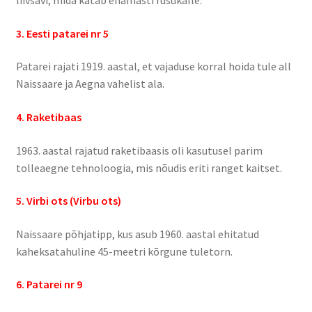
Kontakt
3. Eesti patarei nr 5
Broneeri
Patarei rajati 1919. aastal, et vajaduse korral hoida tule all
Naissaare ja Aegna vahelist ala.
Majutus
4. Raketibaas
Glämping
1963. aastal rajatud raketibaasis oli kasutusel parim
Vagunelamu
tolleaegne tehnoloogia, mis nõudis eriti ranget kaitset.
5. Virbi ots (Virbu ots)
Metsamaja
Naissaare põhjatipp, kus asub 1960. aastal ehitatud
Kämping
kaheksatahuline 45-meetri kõrgune tuletorn.
Sadam
6. Patarei nr 9