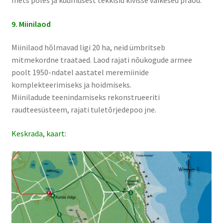
mets põles ja kuumusest tekkisid kivisse väikesed praod.
9. Miinilaod
Miinilaod hõlmavad ligi 20 ha, neid ümbritseb
mitmekordne traataed. Laod rajati nõukogude armee
poolt 1950-ndatel aastatel meremiinide
komplekteerimiseks ja hoidmiseks.
Miiniladude teenindamiseks rekonstrueeriti
raudteesüsteem, rajati tuletõrjedepoo jne.
Keskrada, kaart: