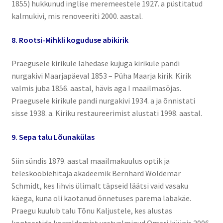
1855) hukkunud inglise meremeestele 1927. a püstitatud
kalmukivi, mis renoveeriti 2000. aastal.
8. Rootsi-Mihkli koguduse abikirik
Praegusele kirikule lähedase kujuga kirikule pandi
nurgakivi Maarjapäeval 1853 – Püha Maarja kirik. Kirik
valmis juba 1856. aastal, hävis aga I maailmasõjas.
Praegusele kirikule pandi nurgakivi 1934. a ja õnnistati
sisse 1938. a. Kiriku restaureerimist alustati 1998. aastal.
9. Sepa talu Lõunakülas
Siin sündis 1879. aastal maailmakuulus optik ja
teleskoobiehitaja akadeemik Bernhard Woldemar
Schmidt, kes lihvis ülimalt täpseid läätsi vaid vasaku
käega, kuna oli kaotanud õnnetuses parema labakäe.
Praegu kuulub talu Tõnu Kaljustele, kes alustas
kontsertide korraldamist vastvalminud Omari küünis 2006.