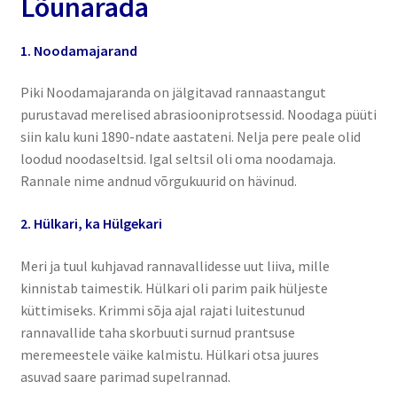
Lõunarada
1. Noodamajarand
Piki Noodamajaranda on jälgitavad rannaastangut
purustavad merelised abrasiooniprotsessid. Noodaga püüti
siin kalu kuni 1890-ndate aastateni. Nelja pere peale olid
loodud noodaseltsid. Igal seltsil oli oma noodamaja.
Rannale nime andnud võrgukuurid on hävinud.
2. Hülkari, ka Hülgekari
Meri ja tuul kuhjavad rannavallidesse uut liiva, mille
kinnistab taimestik. Hülkari oli parim paik hüljeste
küttimiseks. Krimmi sõja ajal rajati luitestunud
rannavallide taha skorbuuti surnud prantsuse
meremeestele väike kalmistu. Hülkari otsa juures
asuvad saare parimad supelrannad.