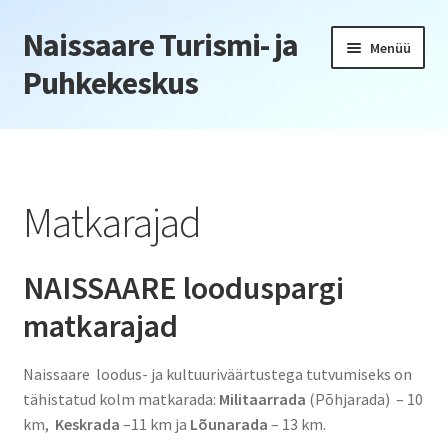
Naissaare Turismi- ja
Liigu
Liigu
Menüü
navigeerimisele
sisu
Puhkekeskus
juurde
Esileht
Firmaüritused
Matkarajad
Jõulupeod
NAISSAARE
looduspargi
Kliendiüritus
matkarajad
Konverentsid
Naissaare loodus- ja kultuuriväärtustega tutvumiseks on
Õppepäevad
tähistatud kolm matkarada:
Militaarrada
(Põhjarada) – 10
km,
Keskrada
–11 km ja
Lõunarada
– 13 km.
Seminarid