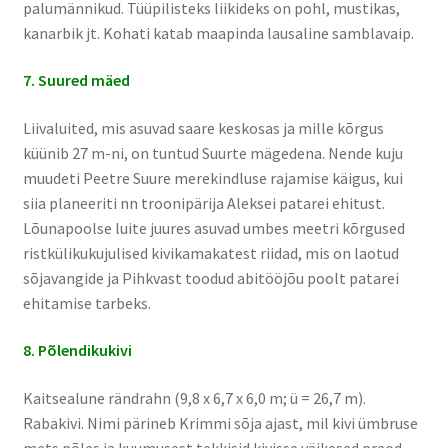
palumännikud. Tüüpilisteks liikideks on pohl, mustikas,
kanarbik jt. Kohati katab maapinda lausaline samblavaip.
7. Suured mäed
Liivaluited, mis asuvad saare keskosas ja mille kõrgus
küünib 27 m-ni, on tuntud Suurte mägedena. Nende kuju
muudeti Peetre Suure merekindluse rajamise käigus, kui
siia planeeriti nn troonipärija Aleksei patarei ehitust.
Lõunapoolse luite juures asuvad umbes meetri kõrgused
ristkülikukujulised kivikamakatest riidad, mis on laotud
sõjavangide ja Pihkvast toodud abitööjõu poolt patarei
ehitamise tarbeks.
8. Põlendikukivi
Kaitsealune rändrahn (9,8 x 6,7 x 6,0 m; ü = 26,7 m).
Rabakivi. Nimi pärineb Krimmi sõja ajast, mil kivi ümbruse