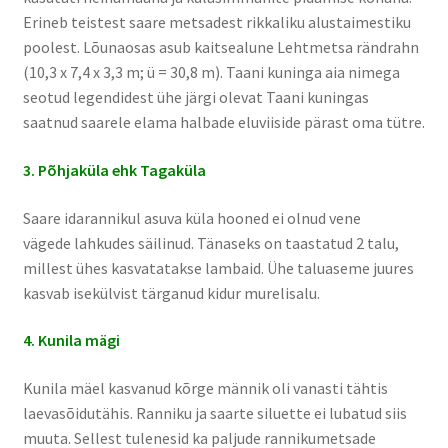
Erineb teistest saare metsadest rikkaliku alustaimestiku
poolest. Lõunaosas asub kaitsealune Lehtmetsa rändrahn
(10,3 x 7,4 x 3,3 m; ü = 30,8 m). Taani kuninga aia nimega
seotud legendidest ühe järgi olevat Taani kuningas
saatnud saarele elama halbade eluviiside pärast oma tütre.
3. Põhjaküla ehk Tagaküla
Saare idarannikul asuva küla hooned ei olnud vene
vägede lahkudes säilinud. Tänaseks on taastatud 2 talu,
millest ühes kasvatatakse lambaid. Ühe taluaseme juures
kasvab isekülvist tärganud kidur murelisalu.
4. Kunila mägi
Kunila mäel kasvanud kõrge männik oli vanasti tähtis
laevasõidutähis. Ranniku ja saarte siluette ei lubatud siis
muuta. Sellest tulenesid ka paljude rannikumetsade