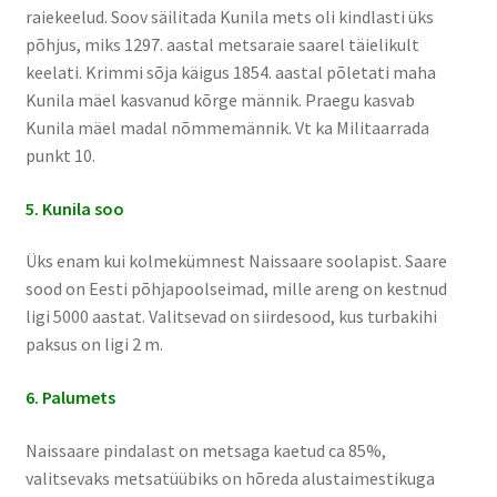
raiekeelud. Soov säilitada Kunila mets oli kindlasti üks
põhjus, miks 1297. aastal metsaraie saarel täielikult
keelati. Krimmi sõja käigus 1854. aastal põletati maha
Kunila mäel kasvanud kõrge männik. Praegu kasvab
Kunila mäel madal nõmmemännik. Vt ka Militaarrada
punkt 10.
5. Kunila soo
Üks enam kui kolmekümnest Naissaare soolapist. Saare
sood on Eesti põhjapoolseimad, mille areng on kestnud
ligi 5000 aastat. Valitsevad on siirdesood, kus turbakihi
paksus on ligi 2 m.
6. Palumets
Naissaare pindalast on metsaga kaetud ca 85%,
valitsevaks metsatüübiks on hõreda alustaimestikuga