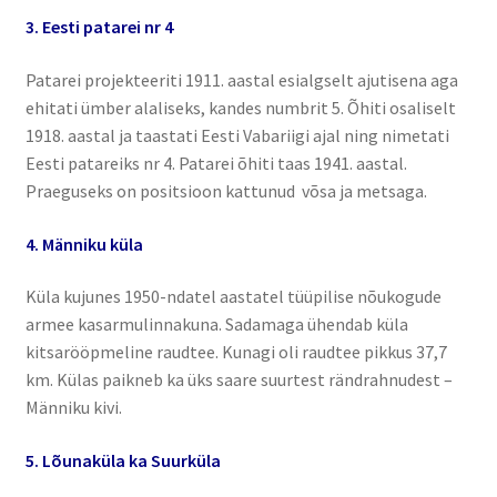
3. Eesti patarei nr 4
Patarei projekteeriti 1911. aastal esialgselt ajutisena aga
ehitati ümber alaliseks, kandes numbrit 5. Õhiti osaliselt
1918. aastal ja taastati Eesti Vabariigi ajal ning nimetati
Eesti patareiks nr 4. Patarei õhiti taas 1941. aastal.
Praeguseks on positsioon kattunud võsa ja metsaga.
4. Männiku küla
Küla kujunes 1950-ndatel aastatel tüüpilise nõukogude
armee kasarmulinnakuna. Sadamaga ühendab küla
kitsarööpmeline raudtee. Kunagi oli raudtee pikkus 37,7
km. Külas paikneb ka üks saare suurtest rändrahnudest –
Männiku kivi.
5. Lõunaküla ka Suurküla