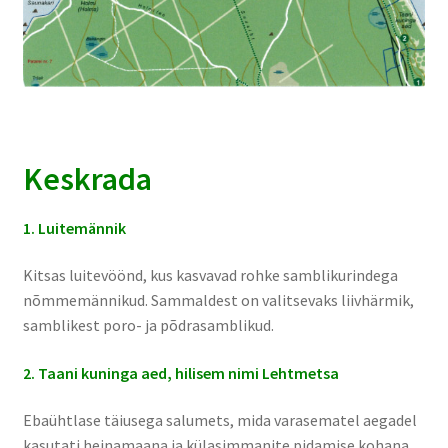
Keskrada
1. Luitemännik
Kitsas luitevöönd, kus kasvavad rohke samblikurindega
nõmmemännikud. Sammaldest on valitsevaks liivhärmik,
samblikest poro- ja põdrasamblikud.
2. Taani kuninga aed, hilisem nimi Lehtmetsa
Ebaühtlase täiusega salumets, mida varasematel aegadel
kasutati heinamaana ja külasimmanite pidamise kohana.