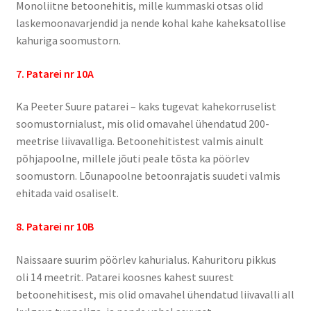
Naissaare sadama ajalugu
Monoliitne betoonehitis, mille kummaski otsas olid
laskemoonavarjendid ja nende kohal kahe kaheksatollise
Navigatsiooni info
kahuriga soomustorn.
7. Patarei nr 10A
Sadama galerii
Ka Peeter Suure patarei – kaks tugevat kahekorruselist
Saunad
soomustornialust, mis olid omavahel ühendatud 200-
meetrise liivavalliga. Betoonehitistest valmis ainult
Saun kaminaruumiga
põhjapoolne, millele jõuti peale tõsta ka pöörlev
soomustorn. Lõunapoolne betoonrajatis suudeti valmis
Saunamaja
ehitada vaid osaliselt.
Tegevused
8. Patarei nr 10B
Naissaare suurim pöörlev kahurialus. Kahuritoru pikkus
Dresiinisõidud
oli 14 meetrit. Patarei koosnes kahest suurest
betoonehitisest, mis olid omavahel ühendatud liivavalli all
Ekskursioonid