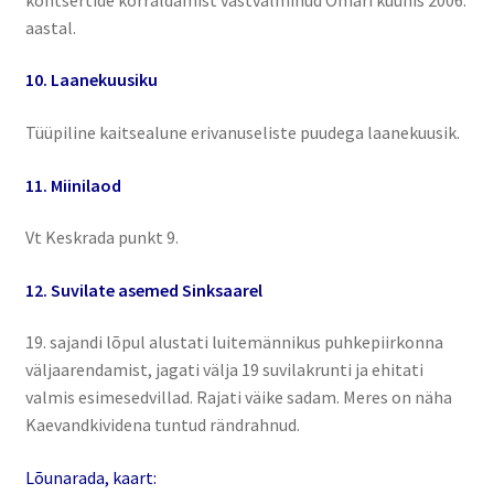
aastal.
10. Laanekuusiku
Tüüpiline kaitsealune erivanuseliste puudega laanekuusik.
11. Miinilaod
Vt Keskrada punkt 9.
12. Suvilate asemed Sinksaarel
19. sajandi lõpul alustati luitemännikus puhkepiirkonna
väljaarendamist, jagati välja 19 suvilakrunti ja ehitati
valmis esimesedvillad. Rajati väike sadam. Meres on näha
Kaevandkividena tuntud rändrahnud.
Lõunarada, kaart: