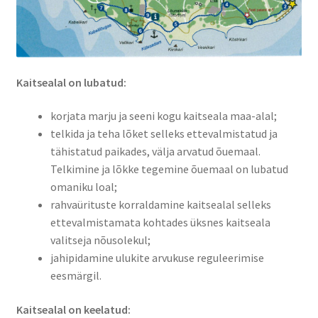
Kaitsealal on lubatud:
korjata marju ja seeni kogu kaitseala maa-alal;
telkida ja teha lõket selleks ettevalmistatud ja
tähistatud paikades, välja arvatud õuemaal.
Telkimine ja lõkke tegemine õuemaal on lubatud
omaniku loal;
rahvaürituste korraldamine kaitsealal selleks
ettevalmistamata kohtades üksnes kaitseala
valitseja nõusolekul;
jahipidamine ulukite arvukuse reguleerimise
eesmärgil.
Kaitsealal on keelatud: