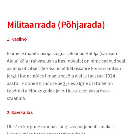
Suvepäevad
Militaarrada (Põhjarada)
Talvepäevad
1. Kasiino
Ürituste korraldamine
Esimese maailmasõja käigus tekkinud Haldja (varasem
Aldia) küla (rahvasuus ka Kasiinoküla) on nime saanud seal
Info
asunud ohvitseride kasiino ehk Naissaare komandantuuri
järgi. Hoone põles I maailmasõja ajal ja taastati 1924.
Ajaloost
aastal. Hoone ehitamise aeg ja esialgne otstarve on
teadmata. Nõukogude ajal oli kasutusel kasarmu ja
Galerii
staabina.
Hea teada
2. Savikallas
TRANSPORT NAISSAARELE
Üle 7 m kõrgune rannaastang, kus paljandub sinakas
liivsavi, mida katab enamasti rusukalle.