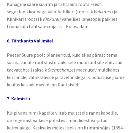
Kunagine saare suurim ja tähtsaim rootsi-eesti
segaelanikkonnaga küla. Vallikari (rootsi k
Vallkarel
) ja
Kiinikari (rootsi k
Kinkarel)
vahelises lahesopis paiknes
Lõunaküla tähtsaim rajatis – Külasadam.
6. Tähtkants Vallimäel
Peeter Suure poolt planeeritud, kuid alles pärast tema
surma vanale rootslaste väikesele muldkantsile ehitatud
taevatähte (saksa k
Sternschanze
) meenutav muldkants
kurtiinide, vallikraavide ja raveliinidega. Kindlustuse juurde
kuulus ka sadamasild, nn Kantsisild.
7. Kalmistu
Kuigi vana nimi Kapelle viitab muistsele rannakabelile,
on tegemist väikese põlistest mändidest varjatud
kalmuaiaga. Keskseks mälestiseks on Krimmi sõjas (1854–