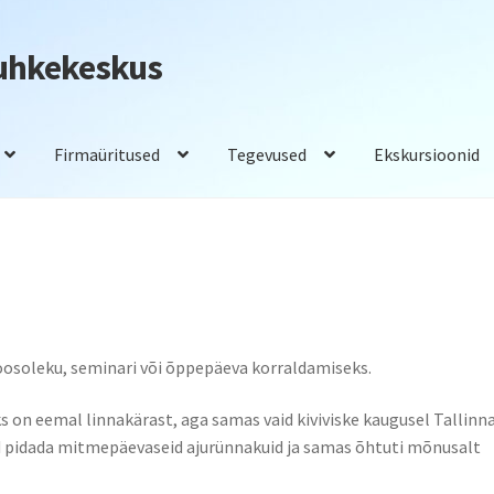
Puhkekeskus
Firmaüritused
Tegevused
Ekskursioonid
adam
Saunad
Tegevused
Toitlustus
oosoleku, seminari või õppepäeva korraldamiseks.
 on eemal linnakärast, aga samas vaid kiviviske kaugusel Tallinna
 pidada mitmepäevaseid ajurünnakuid ja samas õhtuti mõnusalt