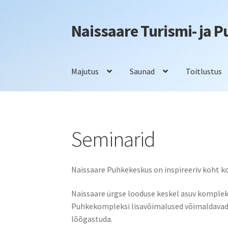
Naissaare Turismi- ja 
Liigu
Liigu
navigeerimisele
sisu
juurde
Majutus
Saunad
Toitlustus
Esileht
Firmaüritused
Info
Kontakt
Majutus
S
Seminarid
Naissaare Puhkekeskus on inspireeriv koht k
Naissaare ürgse looduse keskel asuv kompleks
Puhkekompleksi lisavõimalused võimaldavad
lõõgastuda.