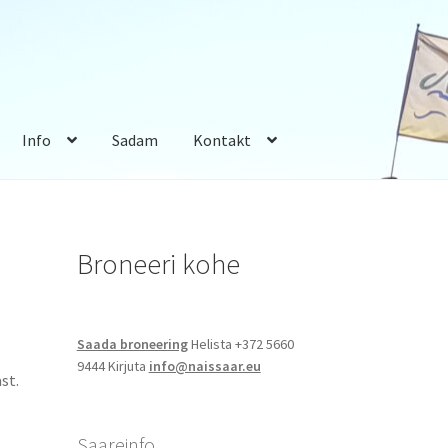
Info
Sadam
Kontakt
Broneeri kohe
Saada broneering
Helista +372 5660
9444 Kirjuta
info@naissaar.eu
st.
Saareinfo