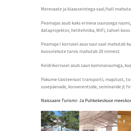
Merevaate ja klaasseintega saal/hall mahuta
Peamajas asub kaks erineva suurusega ruumi,
dataprojektor, helitehnika, WiFi, tahvel koos
Peamaja I korrusel asuv suur saal mahutab kun
koosolekute tarvis mahutab 20 inimest.
Keldrikorrusel asub saun kaminaruumiga, ku
Pakume täisteenust transporti, majutust, toit
suvepäevade, konverentside, seminaride jt fir
Naissaare Turismi- Ja Puhkekeskuse meeskond