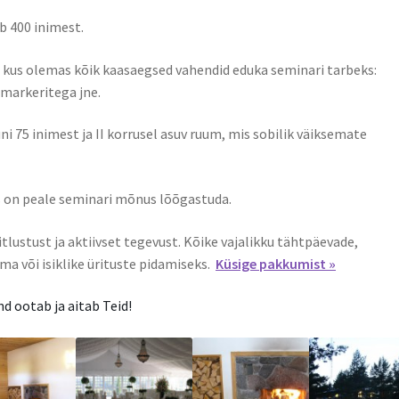
b 400 inimest.
 kus olemas kõik kaasaegsed vahendid eduka seminari tarbeks:
 markeritega jne.
i 75 inimest ja II korrusel asuv ruum, mis sobilik väiksemate
s on peale seminari mõnus lõõgastuda.
lustust ja aktiivset tegevust. Kõike vajalikku tähtpäevade,
ma või isiklike ürituste pidamiseks.
Küsige pakkumist »
 ootab ja aitab Teid!