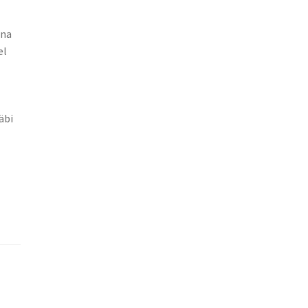
una
el
äbi