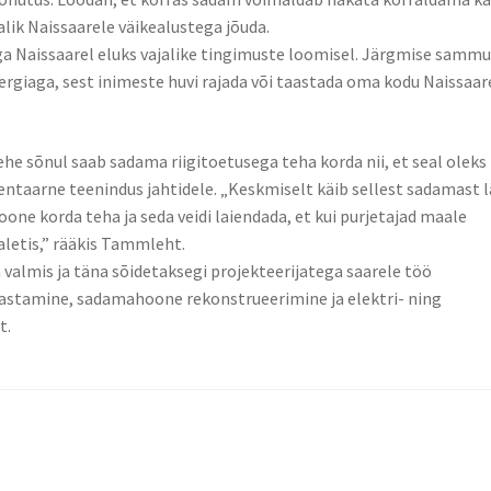
malik Naissaarele väikealustega jõuda.
a Naissaarel eluks vajalike tingimuste loomisel. Järgmise samm
rgiaga, sest inimeste huvi rajada või taastada oma kodu Naissaar
e sõnul saab sadama riigitoetusega teha korda nii, et seal oleks
entaarne teenindus jahtidele. „Keskmiselt käib sellest sadamast l
one korda teha ja seda veidi laiendada, et kui purjetajad maale
ualetis,” rääkis Tammleht.
 valmis ja täna sõidetaksegi projekteerijatega saarele töö
rrastamine, sadamahoone rekonstrueerimine ja elektri- ning
t.