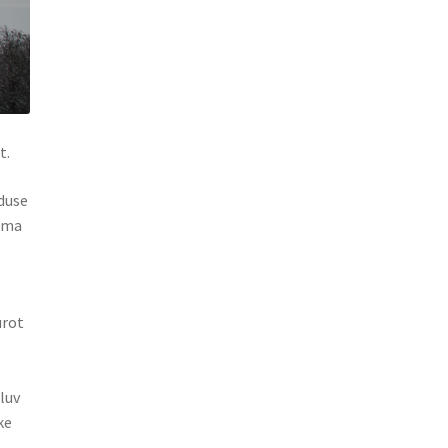
t.
lduse
dama
urot
luv
ke
a