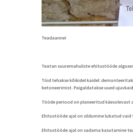
Teadaanne!
Teatan suuremahuliste ehitustööde alguse
Töid tehakse kõikidel kaidel: demonteeritak
betoneerimist. Paigaldatakse uued ujuvkaid
Tööde periood on planeeritud käesolevast a
Ehitustööde ajal on sildumine lubatud vaid
Ehitustööde ajal on sadama kasutamine te