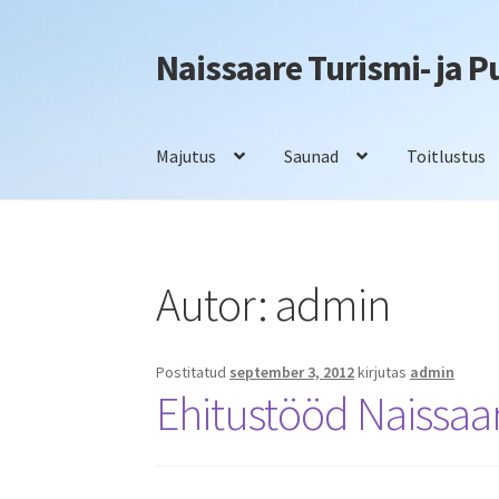
Naissaare Turismi- ja 
Liigu
Liigu
navigeerimisele
sisu
juurde
Majutus
Saunad
Toitlustus
Esileht
Firmaüritused
Info
Kontakt
Majutus
S
Autor:
admin
Postitatud
september 3, 2012
kirjutas
admin
Ehitustööd Naissa