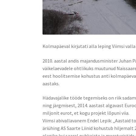
Kolmapäeval kirjutati alla leping Viimsi vall
2010. aastal andis majandusminister Juhan Pa
väikelaevadele ohtlikuks muutunud Naissaare
eest hoolitsemise kohustus anti kolmapäeval
aastaks.
Hädavajalike tööde tegemiseks on riik sadam
ning järgmisest, 2014. aastast algavast Euro
miljonit eurot, et kogu projekt lõpuni viia.
Viimsi abivallavanem Endel Lepik: „Aastaid t
äriühing AS Saarte Liinid kohustub hiljemalt 
elanike kui saarel puhkajate ja mereturisti