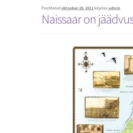
Postitatud
oktoober 28, 2011
kirjutas
admin
Naissaar on jäädvus