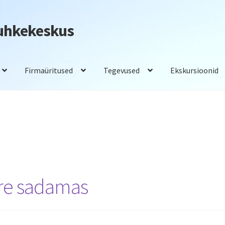
Puhkekeskus
Firmaüritused
Tegevused
Ekskursioonid
adam
Saunad
Tegevused
Toitlustus
are sadamas