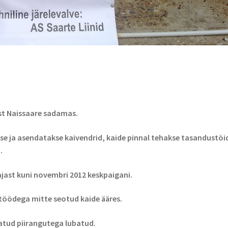
st Naissaare sadamas.
se ja asendatakse kaivendrid, kaide pinnal tehakse tasandustöid
.
jast kuni novembri 2012 keskpaigani.
 töödega mitte seotud kaide ääres.
atud piirangutega lubatud.