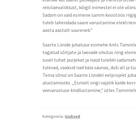
reisilaevaliiklust, kõigil inimestel ei ole või
Sadam on vaid esimene samm koostöös riigig
tuleb lahendada saare varustamine elektriene
aasta aastalt suureneb.”
Saarte Liinide juhatuse esimehe Ants Tammleh
tagatud sõitjate ja laevade ohutus ning elem
suvel tuhat purjekat ja nüüd tulebki sadamaho
tulevad, saaksid nad käia saunas, duši all ja t
Tema sõnul on Saarte Liinidel eelprojekt juba
alustamiseks. „Esmalt ongi vajalik kaide ko
veevarustuse kindlustamine,” ütles Tammleh
Kategooria:
Uudised