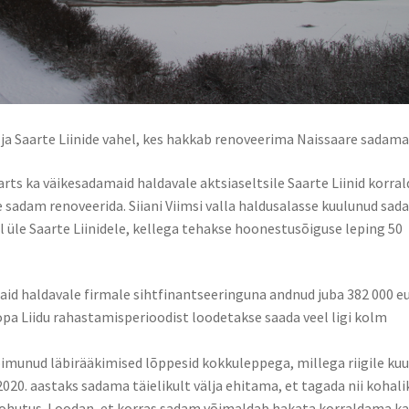
a ja Saarte Liinide vahel, kes hakkab renoveerima Naissaare sadama
rts ka väikesadamaid haldavale aktsiaseltsile Saarte Liinid korra
 sadam renoveerida. Siiani Viimsi valla haldusalasse kuulunud sa
 üle Saarte Liinidele, kellega tehakse hoonestusõiguse leping 50
aid haldavale firmale sihtfinantseeringuna andnud juba 382 000 e
opa Liidu rahastamisperioodist loodetakse saada veel ligi kolm
oimunud läbirääkimised lõppesid kokkuleppega, millega riigile kuu
2020. aastaks sadama täielikult välja ehitama, et tagada nii kohali
de ohutus. Loodan, et korras sadam võimaldab hakata korraldama k