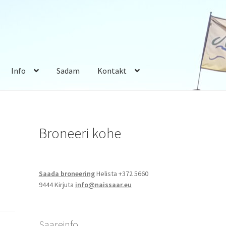
Info
Sadam
Kontakt
Broneeri kohe
Saada broneering
Helista +372 5660
9444 Kirjuta
info@naissaar.eu
Saareinfo