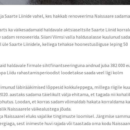
a ja Saarte Liinide vahel, kes hakkab renoveerima Naissaare sadama
rts ka väikesadamaid haldavale aktsiaseltsile Saarte Liinid korra
 sadam renoveerida. Siiani Viimsi valla haldusalasse kuulunud sa
 üle Saarte Liinidele, kellega tehakse hoonestusõiguse leping 50
aid haldavale firmale sihtfinantseeringuna andnud juba 382 000 e
opa Liidu rahastamisperioodist loodetakse saada veel ligi kolm
oimunud läbirääkimised lõppesid kokkuleppega, millega riigile kuu
2020. aastaks sadama täielikult välja ehitama, et tagada nii kohali
de ohutus. Loodan, et korras sadam võimaldab hakata korraldama k
malik Naissaarele väikealustega jõuda.
a Naissaarel eluks vajalike tingimuste loomisel. Järgmise samm
rgiaga, sest inimeste huvi rajada või taastada oma kodu Naissaar