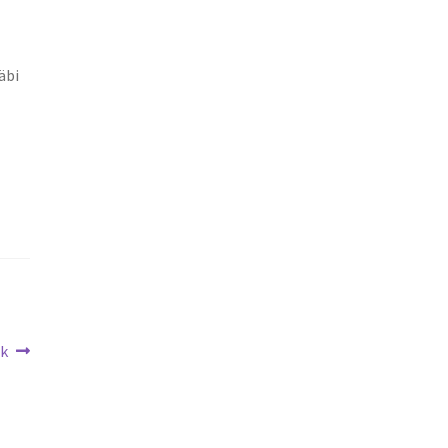
äbi
k