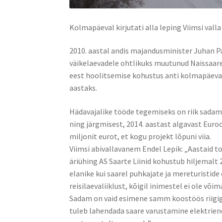
Kolmapäeval kirjutati alla leping Viimsi vall
2010. aastal andis majandusminister Juhan Pa
väikelaevadele ohtlikuks muutunud Naissaare
eest hoolitsemise kohustus anti kolmapäeval
aastaks.
Hädavajalike tööde tegemiseks on riik sadam
ning järgmisest, 2014. aastast algavast Euro
miljonit eurot, et kogu projekt lõpuni viia.
Viimsi abivallavanem Endel Lepik: „Aastaid t
äriühing AS Saarte Liinid kohustub hiljemalt 
elanike kui saarel puhkajate ja mereturisti
reisilaevaliiklust, kõigil inimestel ei ole või
Sadam on vaid esimene samm koostöös riigig
tuleb lahendada saare varustamine elektriene