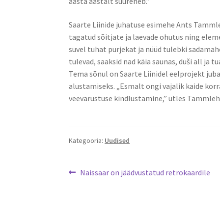
aasta aastalt suureneb.”
Saarte Liinide juhatuse esimehe Ants Tammleh
tagatud sõitjate ja laevade ohutus ning elem
suvel tuhat purjekat ja nüüd tulebki sadamaho
tulevad, saaksid nad käia saunas, duši all ja t
Tema sõnul on Saarte Liinidel eelprojekt juba
alustamiseks. „Esmalt ongi vajalik kaide ko
veevarustuse kindlustamine,” ütles Tammleh
Kategooria:
Uudised
Navigeerimine
Eelmine
Naissaar on jäädvustatud retrokaardile
postitus: