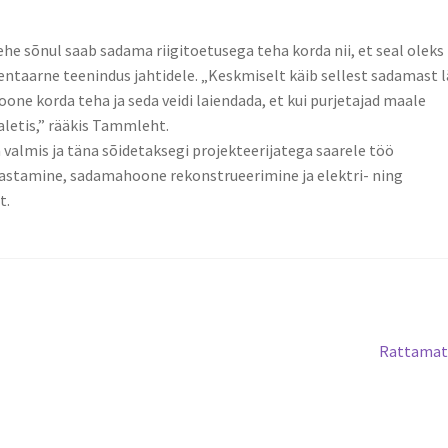
e sõnul saab sadama riigitoetusega teha korda nii, et seal oleks
entaarne teenindus jahtidele. „Keskmiselt käib sellest sadamast l
one korda teha ja seda veidi laiendada, et kui purjetajad maale
ualetis,” rääkis Tammleht.
 valmis ja täna sõidetaksegi projekteerijatega saarele töö
rrastamine, sadamahoone rekonstrueerimine ja elektri- ning
t.
Järgmine
Rattamat
postitus: