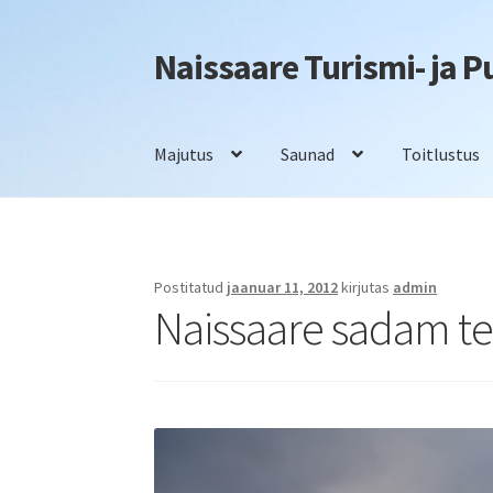
Naissaare Turismi- ja 
Liigu
Liigu
navigeerimisele
sisu
juurde
Majutus
Saunad
Toitlustus
Esileht
Firmaüritused
Info
Kontakt
Majutus
S
Postitatud
jaanuar 11, 2012
kirjutas
admin
Naissaare sadam t