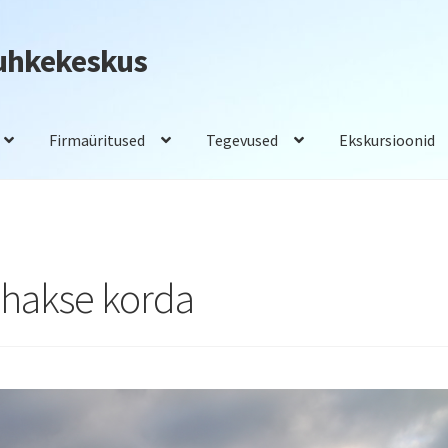
Puhkekeskus
Firmaüritused
Tegevused
Ekskursioonid
adam
Saunad
Tegevused
Toitlustus
ehakse korda