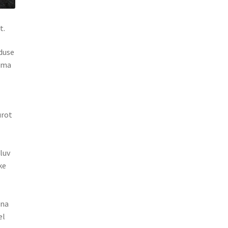
t.
lduse
dama
urot
luv
ke
a
una
el