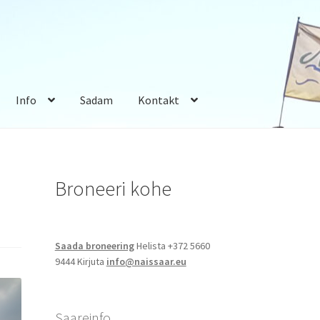
Info
Sadam
Kontakt
Broneeri kohe
Saada broneering
Helista +372 5660
9444 Kirjuta
info@naissaar.eu
Saareinfo