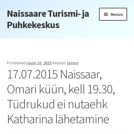
Naissaare Turismi- ja
Liigu
Liigu
Menüü
navigeerimisele
sisu
Puhkekeskus
juurde
Esileht
Firmaüritused
Postitatud
juuni 10, 2015
kirjutas
tarmo
17.07.2015 Naissaar,
Jõulupeod
Omari küün, kell 19.30,
Kliendiüritus
Tüdrukud ei nutaehk
Konverentsid
Katharina lähetamine
Õppepäevad
Seminarid