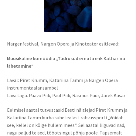
Kontakt
Broneeri
Majutus
Nargenfestival, Nargen Opera ja Kinoteater esitlevad:
Glämping
Muusikaline komöödia „Tüdrukud ei nuta ehk Katharina
lähetamine“
Vagunelamu
Laval: Piret Krumm, Katariina Tamm ja Nargen Opera
instrumentaalansambel
Metsamaja
Lava taga: Paavo Piik, Paul Piik, Rasmus Puur, Jarek Kasar
Kämping
Eelmisel aastal tutvustasid Eesti näitlejad Piret Krumm ja
Katariina Tamm kurba suhetealast rahvussporti „Võidab
Sadam
see, kellel on kõige hullem mees“. Sel aastal liiguvad nad,
nagu paljud teised, tööotsingul põhja poole. Täpsemalt