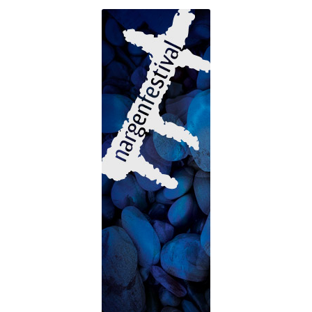
Suvepäevad
Talvepäevad
Ürituste korraldamine
Info
Ajaloost
Galerii
Hea teada
TRANSPORT NAISSAARELE