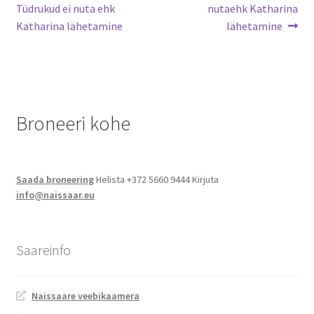
Tüdrukud ei nuta ehk
nutaehk Katharina
Jalgsimatk
Katharina lähetamine
lähetamine
Matkarajad
Orienteerumine
Broneeri kohe
Rattamatk
UTV matk
Saada broneering
Helista +372 5660 9444 Kirjuta
info@naissaar.eu
Toitlustus
Catering
Saareinfo
Naissaare veebikaamera