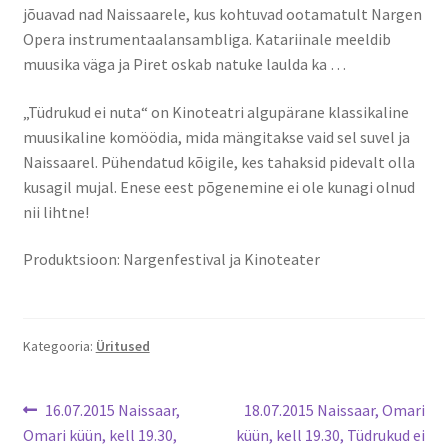
Naissaare sadama ajalugu
jõuavad nad Naissaarele, kus kohtuvad ootamatult Nargen
Opera instrumentaalansambliga. Katariinale meeldib
Navigatsiooni info
muusika väga ja Piret oskab natuke laulda ka …
Sadama galerii
„Tüdrukud ei nuta“ on Kinoteatri algupärane klassikaline
muusikaline komöödia, mida mängitakse vaid sel suvel ja
Naissaarel. Pühendatud kõigile, kes tahaksid pidevalt olla
Saunad
kusagil mujal. Enese eest põgenemine ei ole kunagi olnud
nii lihtne!
Saun kaminaruumiga
Produktsioon: Nargenfestival ja Kinoteater
Saunamaja
Tegevused
Kategooria:
Üritused
Dresiinisõidud
Navigeerimine
Eelmine
Järgmine
16.07.2015 Naissaar,
18.07.2015 Naissaar, Omari
Ekskursioonid
postitus:
postitus:
Omari küün, kell 19.30,
küün, kell 19.30, Tüdrukud ei