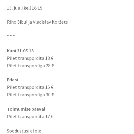
13. juuli kell 16:15
Kontakt
Riho Sibul ja Vladislav Koržets
Broneeri
* * *
Majutus
Kuni 31.05.13
Glämping
Pilet transpordita 13 €
Pilet transpordiga 28 €
Vagunelamu
Edasi
Pilet transpordita 15 €
Metsamaja
Pilet transpordiga 30 €
Kämping
Toimumise päeval
Pilet transpordita 17 €
Sadam
Soodustusi ei ole