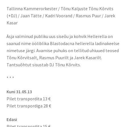
Tallinna Kammerorkester / Tõnu Kaljuste Tõnu Kõrvits
(+DJ) / Jaan Tätte / Kadri Voorand / Rasmus Puur / Jarek
Kasar
Äsja valminud publiku uus siseõu ja kohvik Hellerella on
saanud nime ööliblika Blastodacna hellerella ladinakeelse
nimetuse järgi. Avamise puhuks on tellitud uhiuued teosed
Tõnu Kõrvitsalt, Rasmus Puurilt ja Jarek Kasarilt.
Tantsuõhtut sisustab DJ Tõnu Kõrvits.
* * *
Kuni 31.05.13
Pilet transpordita 13 €
Pilet transpordiga 28 €
Edasi
Pilet transpordita 15 €