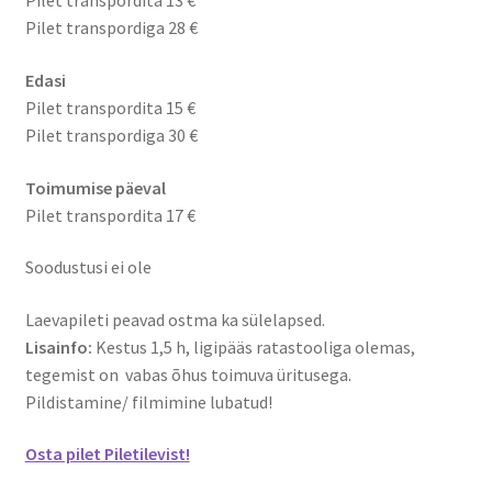
Pilet transpordita 13 €
Pilet transpordiga 28 €
Edasi
Pilet transpordita 15 €
Pilet transpordiga 30 €
Toimumise päeval
Pilet transpordita 17 €
Soodustusi ei ole
Laevapileti peavad ostma ka sülelapsed.
Lisainfo:
Kestus 1,5 h, ligipääs ratastooliga olemas,
tegemist on vabas õhus toimuva üritusega.
Pildistamine/ filmimine lubatud!
Osta pilet Piletilevist!