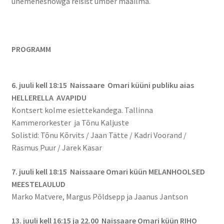
ühemeheshowga reisist ümber maailma.
PROGRAMM
6. juuli kell 18:15 Naissaare Omari küüni publiku aias
HELLERELLA AVAPIDU
Kontsert kolme esiettekandega. Tallinna
Kammerorkester ja Tõnu Kaljuste
Solistid: Tõnu Kõrvits / Jaan Tätte / Kadri Voorand /
Rasmus Puur / Jarek Kasar
7. juuli kell 18:15 Naissaare Omari küün MELANHOOLSED
MEESTELAULUD
Marko Matvere, Margus Põldsepp ja Jaanus Jantson
13. juuli kell 16:15 ja 22.00 Naissaare Omari küün RIHO