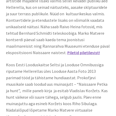
artistide majadele lisaks valmis sellel kevadel publiku aed
Hellerella, kus on seinad näitusteks, aasake sklptuuridele
ja suur terrass publikule. Nüüd on kultuurikeskus valmis.
Kontsertidele ja etendustele lisaks on võimalik vaadata
unikaalseid näitusi. Näha saab Raivo Heina fotosid, mis
tehtud Bernhard Schmidti teleskoobiga. Marko Matvere
kontserdi päeval saab kaeda tema joonistusi
maailmareisist ning Rannarahva Muuseumi etenduse päval
ekspositsiooni Naissaare naistest.
Piletid piletilevist!
Koos Eesti Looduskaitse Seltsi ja Looduse Omnibussiga
riputame Hellerellas üles Looduse Aasta Foto 2013
parimad tööd ja tähistame hundiaastat. Prokofjevi
muusikale saab loodud uus muinasjutt – “Naissaare Petka
ja hunt”, mille paneb kirja ja esitab Vladislav Koržets. Kas
hunt väikese või suure tähega, selgub juulis. Päev enne
muinasjuttu aga esineb Koržets koos Riho Sibulaga.
Nädalalõpud lõpetame Marko Matvere virtuaalse