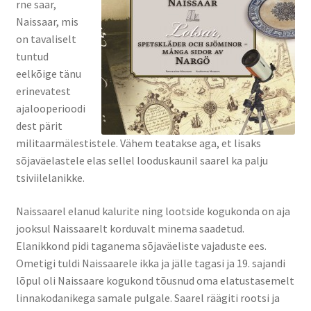
rne saar,
Naissaar, mis
on tavaliselt
tuntud
eelkõige tänu
erinevatest
ajalooperioodi
dest pärit
militaarmälestistele. Vähem teatakse aga, et lisaks
sõjaväelastele elas sellel looduskaunil saarel ka palju
tsiviilelanikke.
Naissaarel elanud kalurite ning lootside kogukonda on aja
jooksul Naissaarelt korduvalt minema saadetud.
Elanikkond pidi taganema sõjaväeliste vajaduste ees.
Ometigi tuldi Naissaarele ikka ja jälle tagasi ja 19. sajandi
lõpul oli Naissaare kogukond tõusnud oma elatustasemelt
linnakodanikega samale pulgale. Saarel räägiti rootsi ja