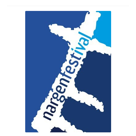
Suvepäevad
Talvepäevad
Ürituste korraldamine
Info
Ajaloost
Galerii
Hea teada
TRANSPORT NAISSAARELE