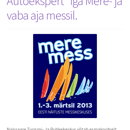
Autoekspert`iga Mere- ja
vaba aja messil.
Naissaare Turismi- Ja Puhkekeskus võtab esmakordselt