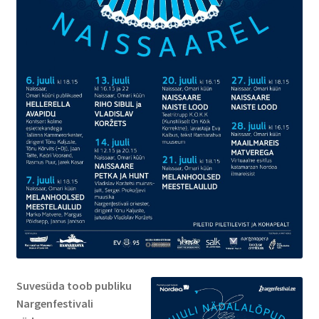
Suvesüda toob publiku
Nargenfestivali