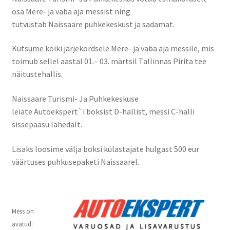
osa Mere- ja vaba aja messist ning
tutvustab Naissaare puhkekeskust ja sadamat.
Kutsume kõiki järjekordsele Mere- ja vaba aja messile, mis
toimub sellel aastal 01.– 03. märtsil Tallinnas Pirita tee
näitustehallis.
Naissaare Turismi- Ja Puhkekeskuse
leiate Autoekspert`i boksist D-hallist, messi C-halli
sissepääsu lähedalt.
Lisaks loosime välja boksi külastajate hulgast 500 eur
väärtuses puhkusep
aketi Naissaarel.
Mess on
avatud: