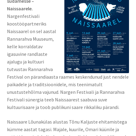
südamesse –
Naissaarele.
Nargenfestivali
koostööpartneriks
Naissaarel on sel aastal
Rannarahva Muuseum,
kelle korraldatav
igasuvine randlaste
ajalugu ja kultuuri
tutvustav Rannarahva
Festival on pärandiaasta raames keskendunud just nendele
paikadele ja traditsioonidele, mis teenimatult
unustustehõlma vajunud. Nargen Festivali ja Rannarahva
Festivali sünergia teeb Naissaarest saabuva suve
kultuurisaare ja toob publikuni saare rikkaliku pärandi.
Naissaare Lõunakülas alustas Tõnu Kaljuste ehitamistega
kümme aastat tagasi. Majale, kuurile, Omari küünile ja