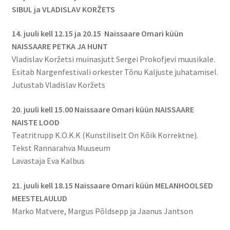
SIBUL ja VLADISLAV KORŽETS
14. juuli kell 12.15 ja 20.15 Naissaare Omari küün
NAISSAARE PETKA JA HUNT
Vladislav Koržetsi muinasjutt Sergei Prokofjevi muusikale.
Esitab Nargenfestivali orkester Tõnu Kaljuste juhatamisel.
Jutustab Vladislav Koržets
20. juuli kell 15.00 Naissaare Omari küün NAISSAARE
NAISTE LOOD
Teatritrupp K.O.K.K (Kunstiliselt On Kõik Korrektne).
Tekst Rannarahva Muuseum
Lavastaja Eva Kalbus
21. juuli kell 18.15 Naissaare Omari küün MELANHOOLSED
MEESTELAULUD
Marko Matvere, Margus Põldsepp ja Jaanus Jantson