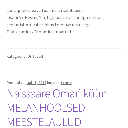
Naissaare sadama ajalugu
Laevapileti peavad ostma ka sülelapsed.
Navigatsiooni info
Lisainfo:
Kestus 2 h, ligipääs ratastooliga olemas,
tegemist on vabas õhus toimuva üritusega.
Sadama galerii
Pildistamine/ filmimine lubatud!
Saunad
Kategooria:
Üritused
Saun kaminaruumiga
Saunamaja
Postitatud
juuli 7, 2013
kirjutas
tarmo
Naissaare Omari küün
Tegevused
MELANHOOLSED
Dresiinisõidud
MEESTELAULUD
Ekskursioonid