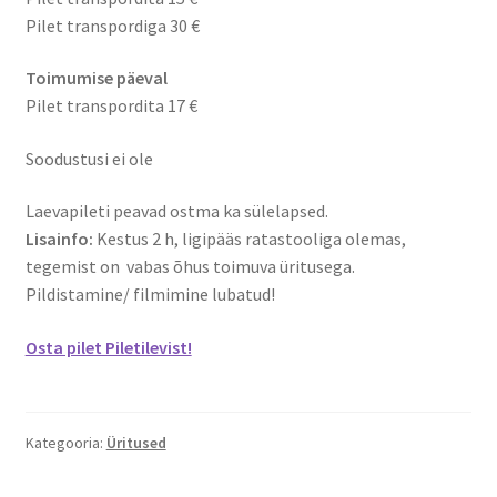
Pilet transpordiga 30 €
Toimumise päeval
Pilet transpordita 17 €
Soodustusi ei ole
Laevapileti peavad ostma ka sülelapsed.
Lisainfo:
Kestus 2 h, ligipääs ratastooliga olemas,
tegemist on vabas õhus toimuva üritusega.
Pildistamine/ filmimine lubatud!
Osta pilet Piletilevist!
Kategooria:
Üritused