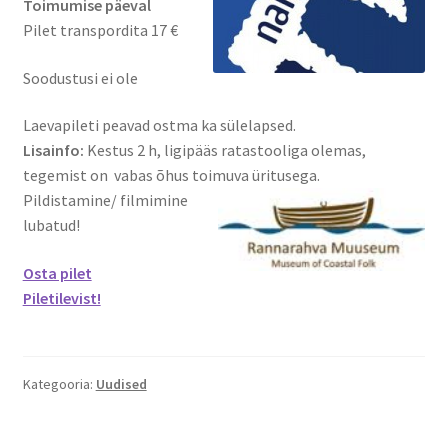
Toimumise päeval
Pilet transpordita 17 €
Soodustusi ei ole
Laevapileti peavad ostma ka sülelapsed.
Lisainfo:
Kestus 2 h, ligipääs ratastooliga olemas,
tegemist on vabas õhus toimuva üritusega.
Pildistamine/ filmimine
lubatud!
Osta pilet
Piletilevist!
Kategooria:
Uudised