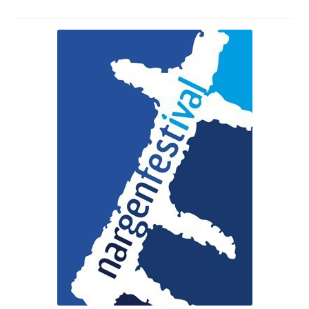
Jalgsimatk
Matkarajad
Orienteerumine
Rattamatk
UTV matk
Toitlustus
Catering