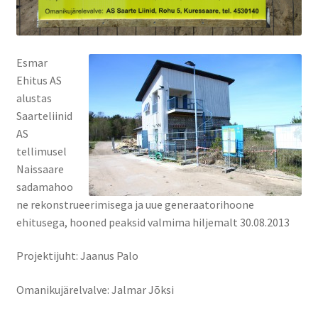
Esmar
Ehitus AS
alustas
Saarteliinid
AS
tellimusel
Naissaare
sadamahoo
ne rekonstrueerimisega ja uue generaatorihoone
ehitusega, hooned peaksid valmima hiljemalt 30.08.2013
Projektijuht: Jaanus Palo
Omanikujärelvalve: Jalmar Jõksi