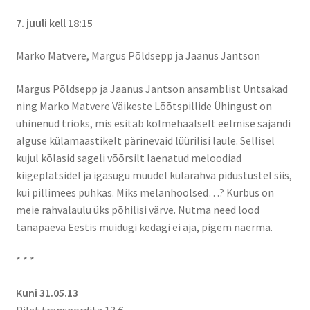
7. juuli kell 18:15
Marko Matvere, Margus Põldsepp ja Jaanus Jantson
Margus Põldsepp ja Jaanus Jantson ansamblist Untsakad
ning Marko Matvere Väikeste Lõõtspillide Ühingust on
ühinenud trioks, mis esitab kolmehäälselt eelmise sajandi
alguse külamaastikelt pärinevaid lüürilisi laule. Sellisel
kujul kõlasid sageli võõrsilt laenatud meloodiad
kiigeplatsidel ja igasugu muudel külarahva pidustustel siis,
kui pillimees puhkas. Miks melanhoolsed…? Kurbus on
meie rahvalaulu üks põhilisi värve. Nutma need lood
tänapäeva Eestis muidugi kedagi ei aja, pigem naerma.
* * *
Kuni 31.05.13