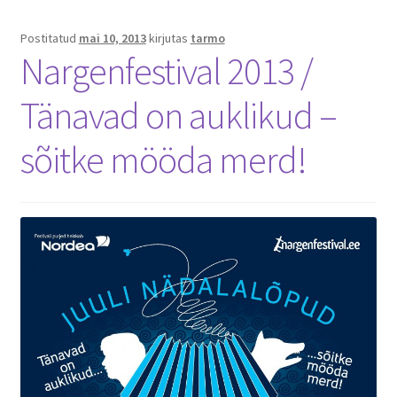
Postitatud
mai 10, 2013
kirjutas
tarmo
Nargenfestival 2013 /
Tänavad on auklikud –
sõitke mööda merd!