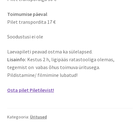
Toimumise päeval
Pilet transpordita 17 €
Soodustusi ei ole
Laevapileti peavad ostma ka sülelapsed.
Lisainfo:
Kestus 2 h, ligipääs ratastooliga olemas,
tegemist on vabas õhus toimuva üritusega.
Pildistamine/ filmimine lubatud!
Osta pilet Piletilevist!
Kategooria:
Üritused