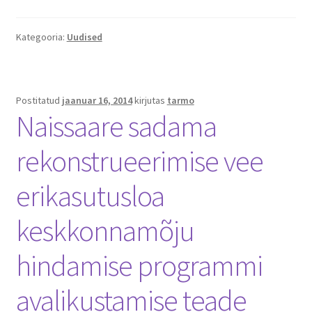
Naissaare sadama ajalugu
Kategooria:
Uudised
Navigatsiooni info
Sadama galerii
Postitatud
jaanuar 16, 2014
kirjutas
tarmo
Saunad
Naissaare sadama
Saun kaminaruumiga
rekonstrueerimise vee
erikasutusloa
Saunamaja
keskkonnamõju
Tegevused
hindamise programmi
Dresiinisõidud
avalikustamise teade
Ekskursioonid