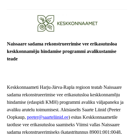
Jalgsimatk
Matkarajad
Orienteerumine
Naissaare sadama rekonstrueerimise vee erikasutusloa
keskkonnamõju hindamise programmi avalikustamise
Rattamatk
teade
UTV matk
Keskkonnaameti Harju-Järva-Rapla regioon teatab Naissaare
Toitlustus
sadama rekonstrueerimise vee erikasutusloa keskkonnamõju
hindamise (edaspidi KMH) programmi avaliku väljapaneku ja
Catering
avaliku arutelu toimumisest. Aktsiaselts Saarte Liinid (Peeter
Oopkaup,
peeter@saarteliinid.ee
) esitas Keskkonnaametile
taotluse vee erikasutusloa saamiseks Viimsi vallas Naissaare
sadama rekonstrueerimiseks (katastritunnus 89001:001:0048,