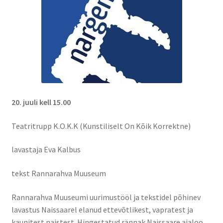
20. juuli kell 15.00
Teatritrupp K.O.K.K (Kunstiliselt On Kõik Korrektne)
lavastaja Eva Kalbus
tekst Rannarahva Muuseum
Rannarahva Muuseumi uurimustööl ja tekstidel põhinev
lavastus Naissaarel elanud ettevõtlikest, vapratest ja
kaunitest naistest. Hingestatud rännak Naissaare ajaloo