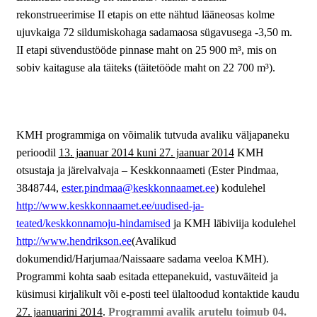
rekonstrueerimise II etapis on ette nähtud lääneosas kolme
ujuvkaiga 72 sildumiskohaga sadamaosa sügavusega -3,50 m.
II etapi süvendustööde pinnase maht on 25 900 m³, mis on
sobiv kaitaguse ala täiteks (täitetööde maht on 22 700 m³).
KMH programmiga on võimalik tutvuda avaliku väljapaneku
perioodil
13. jaanuar 2014 kuni 27. jaanuar 2014
KMH
otsustaja ja järelvalvaja – Keskkonnaameti (Ester Pindmaa,
3848744,
ester.pindmaa@keskkonnaamet.ee
) kodulehel
http://www.keskkonnaamet.ee/uudised-ja-
teated/keskkonnamoju-hindamised
ja KMH läbiviija kodulehel
http://www.hendrikson.ee
(Avalikud
dokumendid/Harjumaa/Naissaare sadama veeloa KMH).
Programmi kohta saab esitada ettepanekuid, vastuväiteid ja
küsimusi kirjalikult või e-posti teel ülaltoodud kontaktide kaudu
27. jaanuarini 2014
.
Programmi avalik arutelu toimub 04.