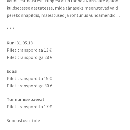
kaunitest naistest. Hingestatud rännak Naissaare ajaloo
kuldsetesse aastatesse, mida tänaseks meenutavad vaid
perekonnapildid, mälestused ja rohtunud vundamendid…
* * *
Kuni 31.05.13
Pilet transpordita 13 €
Pilet transpordiga 28 €
Edasi
Pilet transpordita 15 €
Pilet transpordiga 30 €
Toimumise päeval
Pilet transpordita 17 €
Soodustusi ei ole