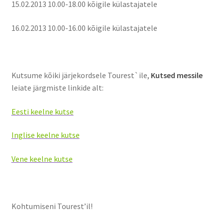
15.02.2013 10.00-18.00 kõigile külastajatele
Kontakt
16.02.2013 10.00-16.00 kõigile külastajatele
Broneeri
Majutus
Kutsume kõiki järjekordsele Tourest`ile,
Kutsed messile
leiate järgmiste linkide alt:
Glämping
Eesti keelne kutse
Vagunelamu
Inglise keelne kutse
Metsamaja
Vene keelne kutse
Kämping
Sadam
Kohtumiseni Tourest’il!