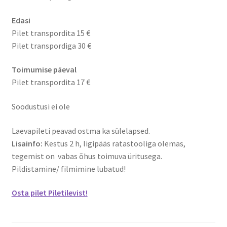
Edasi
Pilet transpordita 15 €
Pilet transpordiga 30 €
Toimumise päeval
Pilet transpordita 17 €
Soodustusi ei ole
Laevapileti peavad ostma ka sülelapsed.
Lisainfo:
Kestus 2 h, ligipääs ratastooliga olemas,
tegemist on vabas õhus toimuva üritusega.
Pildistamine/ filmimine lubatud!
Osta pilet Piletilevist!