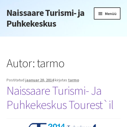
Naissaare Turismi- ja
Liigu
Liigu
Menüü
navigeerimisele
sisu
Puhkekeskus
juurde
Esileht
Firmaüritused
Autor:
tarmo
Jõulupeod
Postitatud
jaanuar 20, 2014
kirjutas
tarmo
Kliendiüritus
Naissaare Turismi- Ja
Konverentsid
Puhkekeskus Tourest`il
Õppepäevad
Seminarid