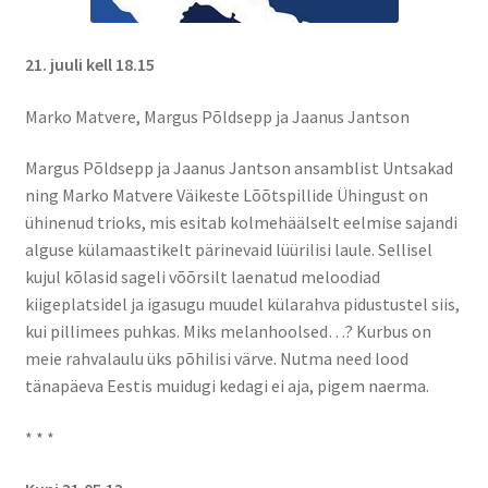
21. juuli kell 18.15
Marko Matvere, Margus Põldsepp ja Jaanus Jantson
Margus Põldsepp ja Jaanus Jantson ansamblist Untsakad
ning Marko Matvere Väikeste Lõõtspillide Ühingust on
ühinenud trioks, mis esitab kolmehäälselt eelmise sajandi
alguse külamaastikelt pärinevaid lüürilisi laule. Sellisel
kujul kõlasid sageli võõrsilt laenatud meloodiad
kiigeplatsidel ja igasugu muudel külarahva pidustustel siis,
kui pillimees puhkas. Miks melanhoolsed…? Kurbus on
meie rahvalaulu üks põhilisi värve. Nutma need lood
tänapäeva Eestis muidugi kedagi ei aja, pigem naerma.
* * *