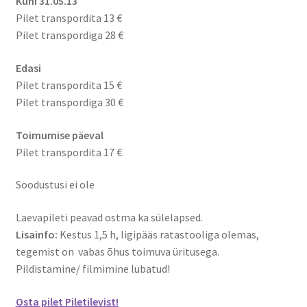
Kuni 31.05.13
Pilet transpordita 13 €
Pilet transpordiga 28 €
Edasi
Pilet transpordita 15 €
Pilet transpordiga 30 €
Toimumise päeval
Pilet transpordita 17 €
Soodustusi ei ole
Laevapileti peavad ostma ka sülelapsed.
Lisainfo:
Kestus 1,5 h, ligipääs ratastooliga olemas,
tegemist on vabas õhus toimuva üritusega.
Pildistamine/ filmimine lubatud!
Osta pilet Piletilevist!