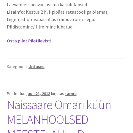
Laevapileti peavad ostma ka sülelapsed.
Lisainfo:
Kestus 2 h, ligipääs ratastooliga olemas,
tegemist on vabas õhus toimuva üritusega.
Pildistamine/ filmimine lubatud!
Osta pilet Piletilevist!
Kategooria:
Üritused
Postitatud
juuli 21, 2013
kirjutas
tarmo
Naissaare Omari küün
MELANHOOLSED