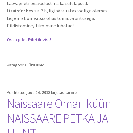
Laevapileti peavad ostma ka sülelapsed.
Lisainfo:
Kestus 2 h, ligipääs ratastooliga olemas,
tegemist on vabas õhus toimuva üritusega.
Pildistamine/ filmimine lubatud!
Osta pilet Piletilevist!
Kategooria:
Üritused
Postitatud
juuli 14, 2013
kirjutas
tarmo
Naissaare Omari küün
NAISSAARE PETKA JA