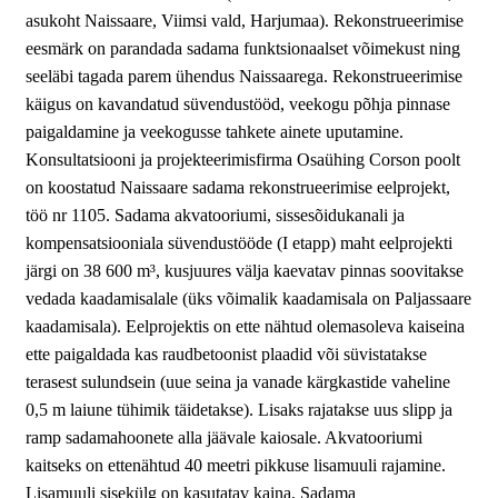
asukoht Naissaare, Viimsi vald, Harjumaa). Rekonstrueerimise
eesmärk on parandada sadama funktsionaalset võimekust ning
seeläbi tagada parem ühendus Naissaarega. Rekonstrueerimise
käigus on kavandatud süvendustööd, veekogu põhja pinnase
paigaldamine ja veekogusse tahkete ainete uputamine.
Konsultatsiooni ja projekteerimisfirma Osaühing Corson poolt
on koostatud Naissaare sadama rekonstrueerimise eelprojekt,
töö nr 1105. Sadama akvatooriumi, sissesõidukanali ja
kompensatsiooniala süvendustööde (I etapp) maht eelprojekti
järgi on 38 600 m³, kusjuures välja kaevatav pinnas soovitakse
vedada kaadamisalale (üks võimalik kaadamisala on Paljassaare
kaadamisala). Eelprojektis on ette nähtud olemasoleva kaiseina
ette paigaldada kas raudbetoonist plaadid või süvistatakse
terasest sulundsein (uue seina ja vanade kärgkastide vaheline
0,5 m laiune tühimik täidetakse). Lisaks rajatakse uus slipp ja
ramp sadamahoonete alla jäävale kaiosale. Akvatooriumi
kaitseks on ettenähtud 40 meetri pikkuse lisamuuli rajamine.
Lisamuuli sisekülg on kasutatav kaina. Sadama