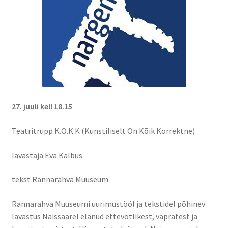
27. juuli kell 18.15
Teatritrupp K.O.K.K (Kunstiliselt On Kõik Korrektne)
lavastaja Eva Kalbus
tekst Rannarahva Muuseum
Rannarahva Muuseumi uurimustööl ja tekstidel põhinev
lavastus Naissaarel elanud ettevõtlikest, vapratest ja