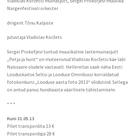
Vladislav Koržetsi muinasjutt, Sergei Prokofjevi muusika
Nargenfestivali orkester
dirigent Tõnu Kaljuste
jutustaja Vladislav Koržets
Sergei Prokofjevi tuntud muusikaline lastemuinasjutt
„Petja ja hunt“ on muteerunud Vladislav Koržetsi käe läbi
Naissaare oludele vastavalt. Hellerellas saab näha Eesti
Looduskaitse Seltsi ja Looduse Omnibussi korraldatud
fotokonkursi „Looduse aasta foto 2013“ võidutöid. Sellega
on antud panus hundiaasta väärilisele tähistamisele.
* * *
Kuni 31.05.13
Pilet transpordita 13 €
Pilet transpordiga 28 €