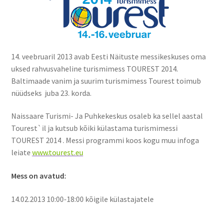
Suvepäevad
Talvepäevad
14. veebruaril 2013 avab Eesti Näituste messikeskuses oma
uksed rahvusvaheline turismimess TOUREST 2014.
Ürituste korraldamine
Baltimaade vanim ja suurim turismimess Tourest toimub
nüüdseks juba 23. korda.
Info
Naissaare Turismi- Ja Puhkekeskus osaleb ka sellel aastal
Ajaloost
Tourest`il ja kutsub kõiki külastama turismimessi
TOUREST 2014
. Messi programmi koos kogu muu infoga
leiate
www.tourest.eu
Galerii
Mess on avatud:
Hea teada
14.02.2013 10:00-18:00 kõigile külastajatele
TRANSPORT NAISSAARELE