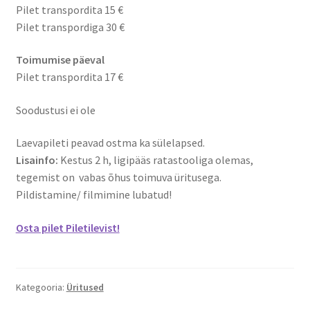
Naissaare sadama ajalugu
Pilet transpordita 15 €
Pilet transpordiga 30 €
Navigatsiooni info
Toimumise päeval
Sadama galerii
Pilet transpordita 17 €
Soodustusi ei ole
Saunad
Laevapileti peavad ostma ka sülelapsed.
Saun kaminaruumiga
Lisainfo:
Kestus 2 h, ligipääs ratastooliga olemas,
tegemist on vabas õhus toimuva üritusega.
Saunamaja
Pildistamine/ filmimine lubatud!
Tegevused
Osta pilet Piletilevist!
Dresiinisõidud
Kategooria:
Üritused
Ekskursioonid