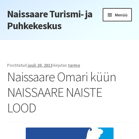
Naissaare Turismi- ja
Liigu
Liigu
Menüü
navigeerimisele
sisu
Puhkekeskus
juurde
Esileht
Firmaüritused
Postitatud
juuli 20, 2013
kirjutas
tarmo
Naissaare Omari küün
Jõulupeod
NAISSAARE NAISTE
Kliendiüritus
LOOD
Konverentsid
Õppepäevad
Seminarid