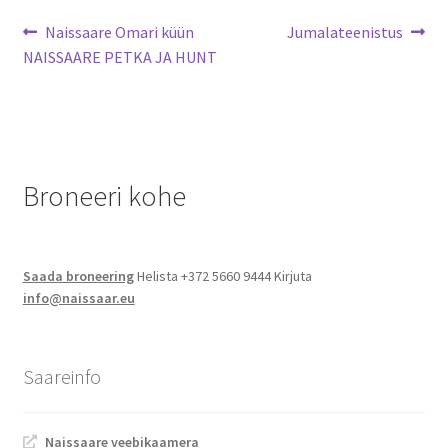
Navigeerimine
Eelmine
Järgmine
Jalgsimatk
Naissaare Omari küün
Jumalateenistus
postitus:
postitus:
NAISSAARE PETKA JA HUNT
Matkarajad
Orienteerumine
Broneeri kohe
Rattamatk
UTV matk
Saada broneering
Helista +372 5660 9444 Kirjuta
Toitlustus
info@naissaar.eu
Catering
Saareinfo
Naissaare veebikaamera