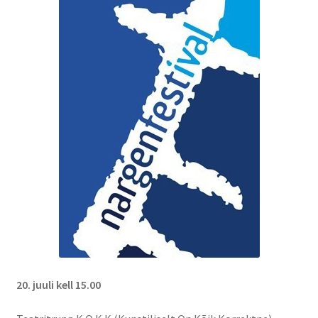
Suvepäevad
Talvepäevad
Ürituste korraldamine
Info
Ajaloost
Galerii
Hea teada
20. juuli kell 15.00
TRANSPORT NAISSAARELE