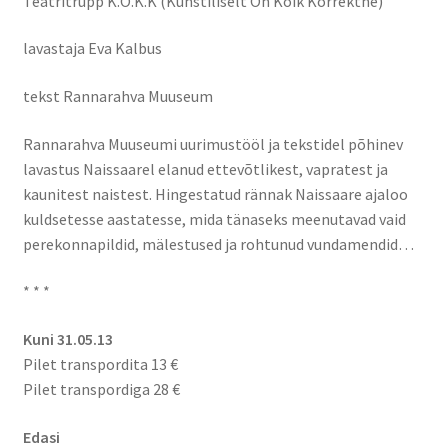
Teatritrupp K.O.K.K (Kunstiliselt On Kõik Korrektne)
Kontakt
lavastaja Eva Kalbus
Broneeri
tekst Rannarahva Muuseum
Majutus
Rannarahva Muuseumi uurimustööl ja tekstidel põhinev
lavastus Naissaarel elanud ettevõtlikest, vapratest ja
Glämping
kaunitest naistest. Hingestatud rännak Naissaare ajaloo
kuldsetesse aastatesse, mida tänaseks meenutavad vaid
Vagunelamu
perekonnapildid, mälestused ja rohtunud vundamendid…
* * *
Metsamaja
Kuni 31.05.13
Kämping
Pilet transpordita 13 €
Pilet transpordiga 28 €
Sadam
Edasi