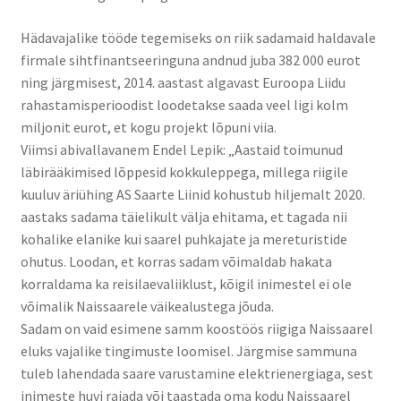
Kontakt
Hädavajalike tööde tegemiseks on riik sadamaid haldavale
firmale sihtfinantseeringuna andnud juba 382 000 eurot
Broneeri
ning järgmisest, 2014. aastast algavast Euroopa Liidu
rahastamisperioodist loodetakse saada veel ligi kolm
Majutus
miljonit eurot, et kogu projekt lõpuni viia.
Viimsi abivallavanem Endel Lepik: „Aastaid toimunud
Glämping
läbirääkimised lõppesid kokkuleppega, millega riigile
kuuluv äriühing AS Saarte Liinid kohustub hiljemalt 2020.
Vagunelamu
aastaks sadama täielikult välja ehitama, et tagada nii
kohalike elanike kui saarel puhkajate ja mereturistide
ohutus. Loodan, et korras sadam võimaldab hakata
Metsamaja
korraldama ka reisilaevaliiklust, kõigil inimestel ei ole
võimalik Naissaarele väikealustega jõuda.
Kämping
Sadam on vaid esimene samm koostöös riigiga Naissaarel
eluks vajalike tingimuste loomisel. Järgmise sammuna
Sadam
tuleb lahendada saare varustamine elektrienergiaga, sest
inimeste huvi rajada või taastada oma kodu Naissaarel