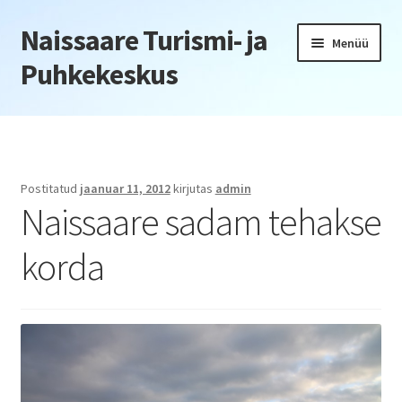
Naissaare Turismi- ja
Liigu
Liigu
Menüü
navigeerimisele
sisu
Puhkekeskus
juurde
Esileht
Firmaüritused
Postitatud
jaanuar 11, 2012
kirjutas
admin
Naissaare sadam tehakse
Jõulupeod
korda
Kliendiüritus
Konverentsid
Õppepäevad
Seminarid