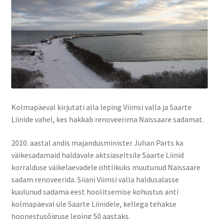
Suvepäevad
Talvepäevad
Ürituste korraldamine
Info
Kolmapäeval kirjutati alla leping Viimsi valla ja Saarte
Liinide vahel, kes hakkab renoveerima Naissaare sadamat.
Ajaloost
2010. aastal andis majandusminister Juhan Parts ka
Galerii
väikesadamaid haldavale aktsiaseltsile Saarte Liinid
korralduse väikelaevadele ohtlikuks muutunud Naissaare
sadam renoveerida. Siiani Viimsi valla haldusalasse
Hea teada
kuulunud sadama eest hoolitsemise kohustus anti
kolmapäeval üle Saarte Liinidele, kellega tehakse
TRANSPORT NAISSAARELE
hoonestusõiguse leping 50 aastaks.