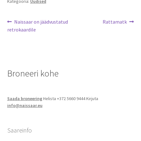
Kategooria:
Uudised
Jalgsimatk
Navigeerimine
Eelmine
Järgmine
Naissaar on jäädvustatud
Rattamatk
Matkarajad
postitus:
postitus:
retrokaardile
Orienteerumine
Rattamatk
Broneeri kohe
UTV matk
Toitlustus
Saada broneering
Helista +372 5660 9444 Kirjuta
info@naissaar.eu
Catering
Saareinfo