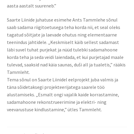
Naissaare sadama ajalugu
aasta aastalt suureneb.”
Navigatsiooni info
Saarte Liinide juhatuse esimehe Ants Tammlehe sõnul
saab sadama riigitoetusega teha korda nii, et seal oleks
Sadama galerii
tagatud sõitjate ja laevade ohutus ning elementaarne
teenindus jahtidele. „Keskmiselt käib sellest sadamast
Saunad
läbi suvel tuhat purjekat ja nüüd tulebki sadamahoone
korda teha ja seda veidi laiendada, et kui purjetajad maale
Saun kaminaruumiga
tulevad, saaksid nad käia saunas, duši all ja tualetis,” rääkis
Tammleht.
Tema sõnul on Saarte Liinidel eelprojekt juba valmis ja
Saunamaja
täna sõidetaksegi projekteerijatega saarele töö
alustamiseks. „Esmalt ongi vajalik kaide korrastamine,
Tegevused
sadamahoone rekonstrueerimine ja elektri- ning
veevarustuse kindlustamine,” ütles Tammleht.
Dresiinisõidud
Ekskursioonid