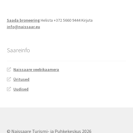
Jalgsimatk
Saada broneering
Helista +372 5660 9444 Kirjuta
Matkarajad
info@naissaar.eu
Orienteerumine
Saareinfo
Rattamatk
Naissaare veebikaamera
UTV matk
Üritused
Toitlustus
Uudised
Catering
© Naissaare Turismi- ja Puhkekeskus 2026