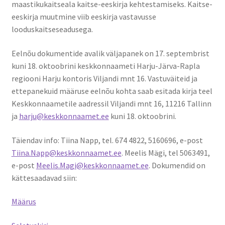
maastikukaitseala kaitse-eeskirja kehtestamiseks. Kaitse-
Kontakt
eeskirja muutmine viib eeskirja vastavusse
looduskaitseseadusega.
Broneeri
Eelnõu dokumentide avalik väljapanek on 17. septembrist
kuni 18. oktoobrini keskkonnaameti Harju-Järva-Rapla
Majutus
regiooni Harju kontoris Viljandi mnt 16. Vastuväiteid ja
ettepanekuid määruse eelnõu kohta saab esitada kirja teel
Glämping
Keskkonnaametile aadressil Viljandi mnt 16, 11216 Tallinn
ja
harju@keskkonnaamet.ee
kuni 18. oktoobrini.
Vagunelamu
Täiendav info: Tiina Napp, tel. 674 4822, 5160696, e-post
Metsamaja
Tiina.Napp@keskkonnaamet.ee
. Meelis Mägi, tel 5063491,
e-post
Meelis.Magi@keskkonnaamet.ee
. Dokumendid on
Kämping
kättesaadavad siin:
Sadam
Määrus