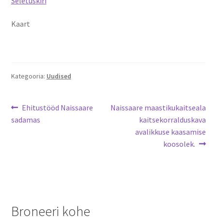
Seletuskiri
Naissaare sadama ajalugu
Kaart
Navigatsiooni info
Sadama galerii
Kategooria:
Uudised
Saunad
Saun kaminaruumiga
Navigeerimine
Eelmine
Järgmine
Ehitustööd Naissaare
Naissaare maastikukaitseala
postitus:
postitus:
sadamas
kaitsekorralduskava
Saunamaja
avalikkuse kaasamise
koosolek.
Tegevused
Dresiinisõidud
Ekskursioonid
Broneeri kohe