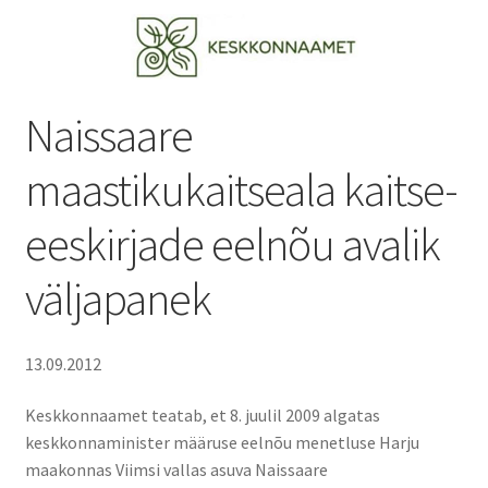
Suvepäevad
Talvepäevad
Naissaare
Ürituste korraldamine
maastikukaitseala kaitse-
eeskirjade eelnõu avalik
Info
väljapanek
Ajaloost
Galerii
13.09.2012
Hea teada
Keskkonnaamet teatab, et 8. juulil 2009 algatas
keskkonnaminister määruse eelnõu menetluse Harju
TRANSPORT NAISSAARELE
maakonnas Viimsi vallas asuva Naissaare