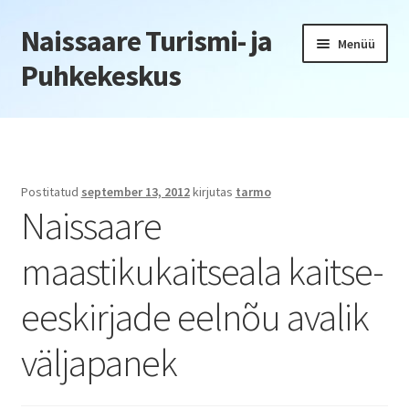
Naissaare Turismi- ja
Liigu
Liigu
Menüü
navigeerimisele
sisu
Puhkekeskus
juurde
Esileht
Firmaüritused
Postitatud
september 13, 2012
kirjutas
tarmo
Naissaare
Jõulupeod
maastikukaitseala kaitse-
Kliendiüritus
eeskirjade eelnõu avalik
Konverentsid
väljapanek
Õppepäevad
Seminarid